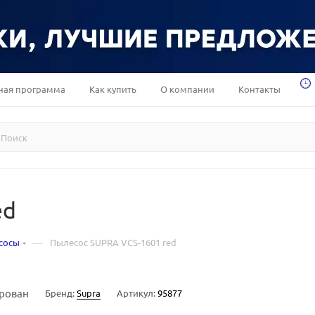
ная программа
Как купить
О компании
Контакты
ed
—
сосы
Пылесос SUPRA VCS-1601 red
рован
Бренд:
Supra
Артикул:
95877