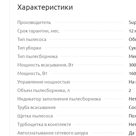
Характеристики
Производитель
Sup
Срок гарантии, мес.
12 
Тип пылесоса
Об
Тип уборки
Сух
Тип пылесборника
Ме
Мощность всасывания, Вт
300
Мощность, Вт
160
Управление мощностью
На 
Объем пылесборника, л
2
Индикатор заполнения пылесборника
Не
Труба всасывания
Со
Щетка пылесоса
По
Турбощетка в комплекте
Не
Автосматывание сетевого шнура
Да