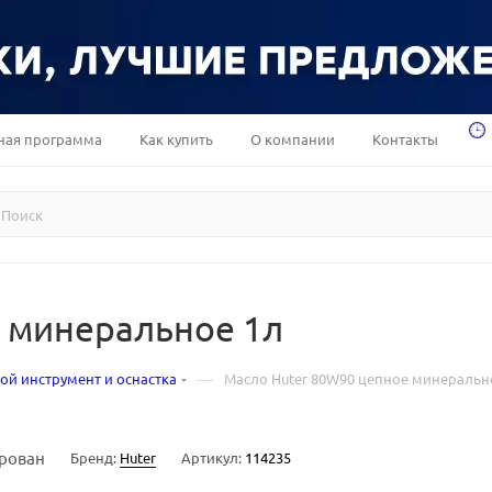
ная программа
Как купить
О компании
Контакты
 минеральное 1л
—
ой инструмент и оснастка
Масло Huter 80W90 цепное минеральн
рован
Бренд:
Huter
Артикул:
114235