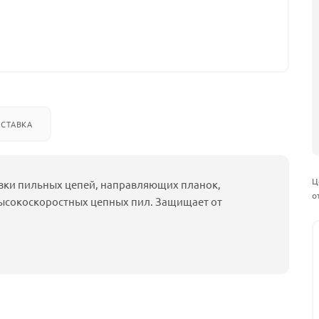
СТАВКА
Ц
зки пильных цепей, направляющих планок,
о
ысокоскоростных цепных пил. Защищает от