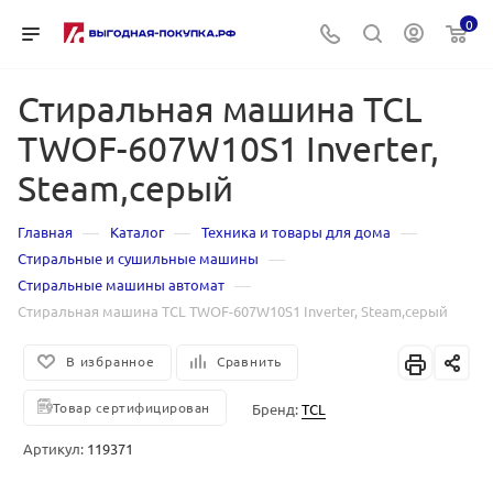
0
Стиральная машина TCL
TWOF-607W10S1 Inverter,
Steam,серый
—
—
—
Главная
Каталог
Техника и товары для дома
—
Стиральные и сушильные машины
—
Стиральные машины автомат
Стиральная машина TCL TWOF-607W10S1 Inverter, Steam,серый
В избранное
Сравнить
Товар сертифицирован
Бренд:
TCL
Артикул:
119371