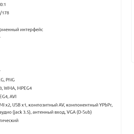
0:1
/178
рменный интерфейс
т
т
EG, PNG
3, WMA, MPEG4
G4, AVI
I x2, USB x1, композитный AV, компонентный YPbPr,
аудио (jack 3.5), антенный вход, VGA (D-Sub)
тический