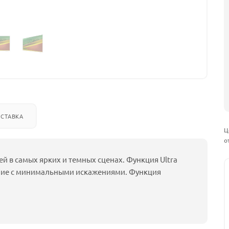
СТАВКА
Ц
о
й в самых ярких и темных сценах. Функция Ultra
ние с минимальными искажениями. Функция