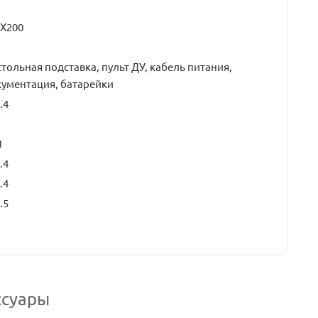
0Х200
тольная подставка, пульт ДУ, кабель питания,
ументация, батарейки
.4
1
.4
.4
.5
ссуары