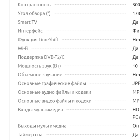
Контрастность
300
Угол обзора (°)
178
Smart TV
Да
Интерфейс
Фи
Функция TimeShift
Не
Wi-Fi
Да
Поддержка DVB-T2/C
Да
Мощность звук (Вт)
10
Объемное звучание
Не
Основные графические файлы
JP
Основные аудио файлы и кодеки
MP
Основные видео файлы и кодеки
MPE
Входы мультимедиа
HDM
PC 
Выходы мультимедиа
Оп
Таймер сна
Да