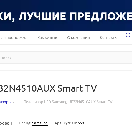
ная программа
Как купить
О компании
Контакты
32N4510AUX Smart TV
—
визоры
Телевизор LED Samsung UE32N4510AUX Smart TV
рован
Бренд:
Samsung
Артикул:
101558