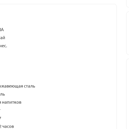
RA
тай
мес.
ржавеющая сталь
аль
я напитков
т
7
2 часов