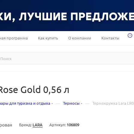
ная программа
Как купить
О компании
Контакты
ose Gold 0,56 л
—
—
вары для туризма и отдыха
Термосы
Термокружка Lara LR04
рован
Бренд:
LARA
Артикул:
106809