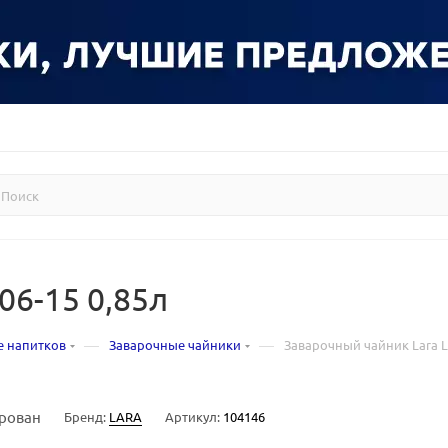
06-15 0,85л
—
—
е напитков
Заварочные чайники
Заварочный чайник Lara L
рован
Бренд:
LARA
Артикул:
104146