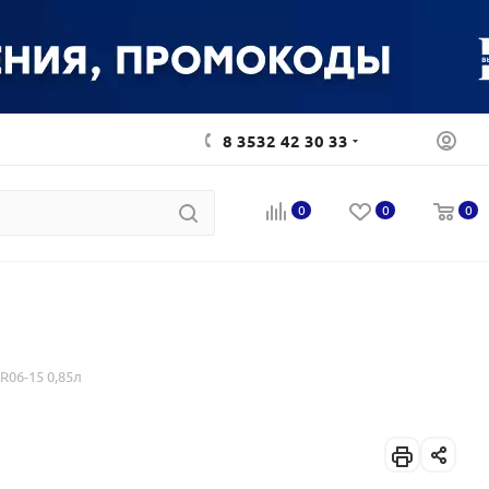
8 3532 42 30 33
0
0
0
R06-15 0,85л