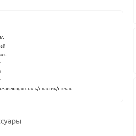
RA
тай
мес.
т
5
т
ржавеющая сталь/пластик/стекло
ссуары