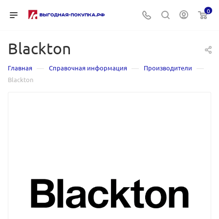
0
Blackton
—
—
—
Главная
Справочная информация
Производители
Blackton