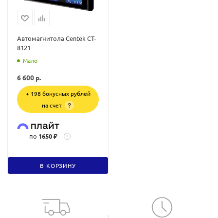
Автомагнитола Centek CT-
8121
Мало
6 600
р.
+ 198 бонусных рублей
на счет
?
по
1650 ₽
?
В КОРЗИНУ