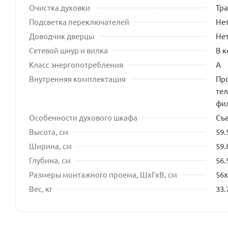
Очистка духовки
Тр
Подсветка переключателей
Не
Доводчик дверцы
Не
Сетевой шнур и вилка
В 
Класс энергопотребления
A
Внутренняя комплектация
Пр
тел
фи
Особенности духового шкафа
Съ
Высота, см
59.
Ширина, см
59.
Глубина, см
56.
Размеры монтажного проема, ШхГхВ, см
56x
Вес, кг
33.