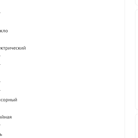
т
екло
ектрический
т
т
т
т
нсорный
ойная
т
ь