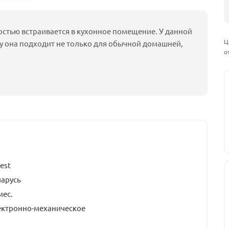
костью встраивается в кухонное помещение. У данной
Ц
у она подходит не только для обычной домашней,
о
est
ларусь
мес.
ектронно-механическое