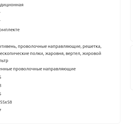
адиционная
т
т
комплекте
отивень, проволочные направляющие, решетка,
ескопические полки, жаровня, вертел, жировой
льтр
емные проволочные направляющие
5
8
5
55x58
7