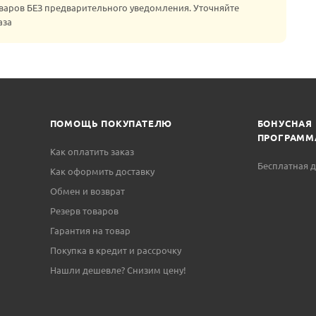
варов БЕЗ предварительного уведомления. Уточняйте
аза
ПОМОЩЬ ПОКУПАТЕЛЮ
БОНУСНАЯ
ПРОГРАММ
Как оплатить заказ
Бесплатная д
Как оформить доставку
Обмен и возврат
Резерв товаров
Гарантия на товар
Покупка в кредит и рассрочку
Нашли дешевле? Снизим цену!