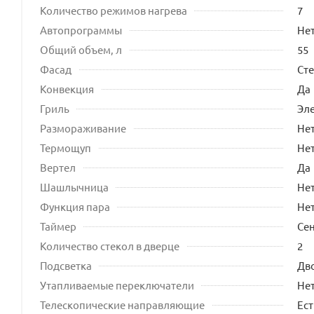
Количество режимов нагрева
7
Автопрограммы
Не
Общий объем, л
55
Фасад
Ст
Конвекция
Да
Гриль
Эл
Размораживание
Не
Термощуп
Не
Вертел
Да
Шашлычница
Не
Функция пара
Не
Таймер
Се
Количество стекол в дверце
2
Подсветка
Дв
Утапливаемые переключатели
Не
Телескопические направляющие
Ест