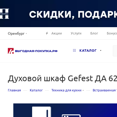
Акции
Услуги
Блог
Бонус
Оренбург
КАТАЛОГ
Духовой шкаф Gefest ДА 62
—
—
—
Главная
Каталог
Техника для кухни
Встраиваемая 