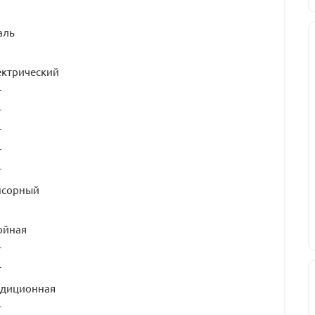
аль
ектрический
т
т
т
т
т
нсорный
ойная
т
т
адиционная
т