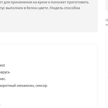
ет для применения на кухне и поможет приготовить
пус выполнен в белом цвете. Модель способна
Ц
о
est
ларусь
мес.
воротный механизм, сенсор
т