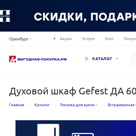
Акции
Услуги
Блог
Бонус
Оренбург
КАТАЛОГ
Духовой шкаф Gefest ДА 6
—
—
—
Главная
Каталог
Техника для кухни
Встраиваемая 