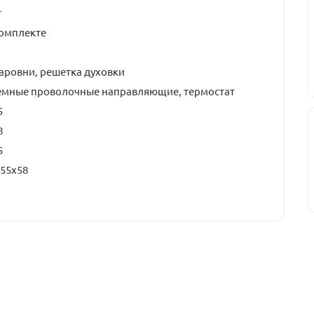
т
комплекте
аровни, решетка духовки
емные проволочные направляющие, термостат
5
8
5
55x58