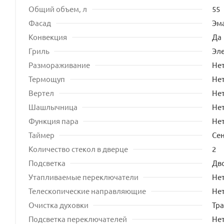
Общий объем, л
55
Фасад
Эм
Конвекция
Да
Гриль
Эл
Размораживание
Не
Термощуп
Не
Вертел
Не
Шашлычница
Не
Функция пара
Не
Таймер
Се
Количество стекол в дверце
2
Подсветка
Дв
Утапливаемые переключатели
Не
Телескопические направляющие
Не
Очистка духовки
Тр
Подсветка переключателей
Не