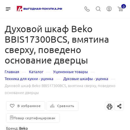
0
Духовой шкаф Beko
BBIS17300BCS, вмятина
сверху, поведено
основание дверцы
—
—
—
Главная
Каталог
Уцененные товары
—
—
Техника для кухни - уценка
Духовые шкафы - уценка
Духовой шкаф Beko BBIS17300BCS, вмятина сверху, поведено
основание дверцы
В избранное
Сравнить
Товар сертифицирован
Бренд:
Beko