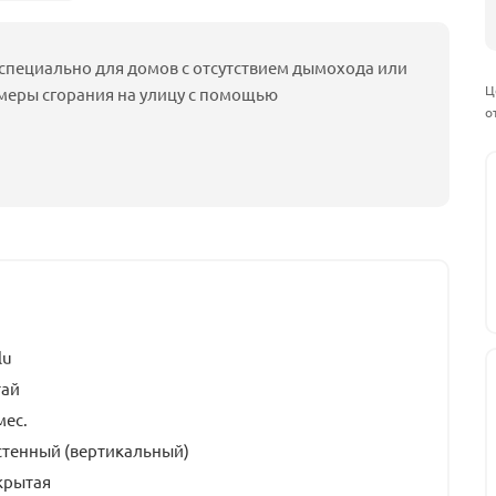
а специально для домов с отсутствием дымохода или
Ц
амеры сгорания на улицу с помощью
о
lu
тай
мес.
стенный (вертикальный)
крытая