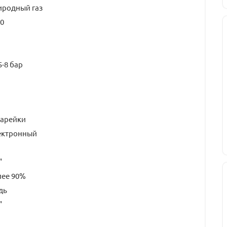
иродный газ
0
5-8 бар
тарейки
ектронный
"
лее 90%
дь
"