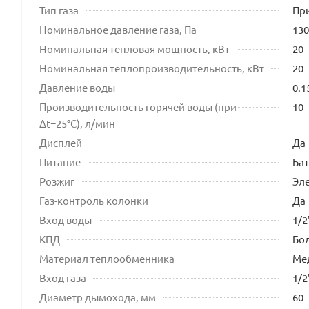
Тип газа
Пр
Номинальное давление газа, Па
130
Номинальная тепловая мощность, кВт
20
Номинальная теплопроизводительность, кВт
20
Давление воды
0.1
Производительность горячей воды (при
10
Δt=25°C), л/мин
Дисплей
Да
Питание
Ба
Розжиг
Эл
Газ-контроль колонки
Да
Вход воды
1/2
КПД
Бо
Материал теплообменника
Ме
Вход газа
1/2
Диаметр дымохода, мм
60