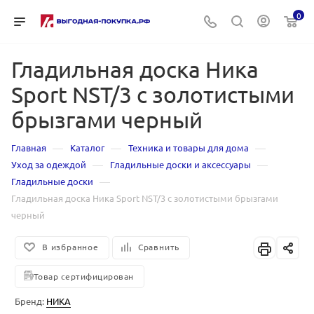
0
Гладильная доска Ника
Sport NST/3 с золотистыми
брызгами черный
—
—
—
Главная
Каталог
Техника и товары для дома
—
—
Уход за одеждой
Гладильные доски и аксессуары
—
Гладильные доски
Гладильная доска Ника Sport NST/3 с золотистыми брызгами
черный
В избранное
Сравнить
Товар сертифицирован
Бренд:
НИКА