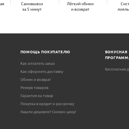
ная
Самовывоз
Лёгкий обмен
Сис
за 5 минут
и возврат
лояль
ПОМОЩЬ ПОКУПАТЕЛЮ
БОНУСНАЯ
ПРОГРАММ
Как оплатить заказ
Бесплатная д
Как оформить доставку
Обмен и возврат
Резерв товаров
Гарантия на товар
Покупка в кредит и рассрочку
Нашли дешевле? Снизим цену!