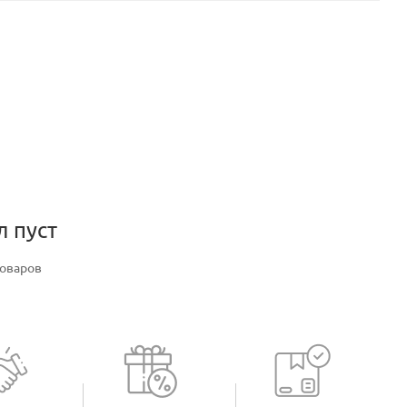
л пуст
товаров