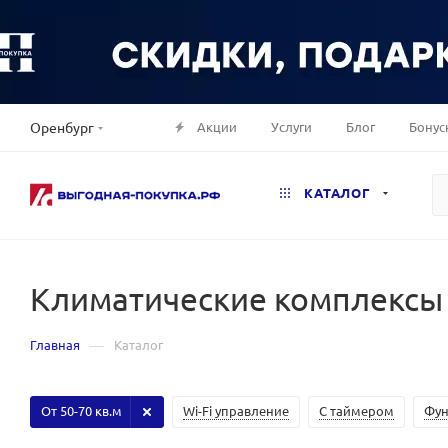
Акции
Услуги
Блог
Бонус
Оренбург
КАТАЛОГ
Климатические комплексы 
—
Главная
Каталог
От 50-70 кв.м
Wi-Fi управление
С таймером
Фун