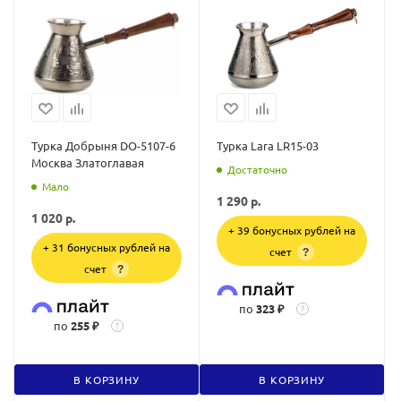
Турка Добрыня DO-5107-6
Турка Lara LR15-03
Москва Златоглавая
Достаточно
Мало
1 290
р.
1 020
р.
+ 39 бонусных рублей на
+ 31 бонусных рублей на
счет
?
счет
?
по
323 ₽
?
по
255 ₽
?
В КОРЗИНУ
В КОРЗИНУ