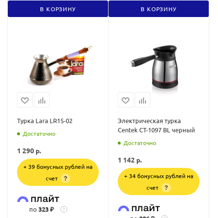
В КОРЗИНУ
В КОРЗИНУ
Турка Lara LR15-02
Электрическая турка
Centek CT-1097 BL черный
Достаточно
Достаточно
1 290
р.
1 142
р.
+ 39 бонусных рублей на
+ 34 бонусных рублей на
счет
?
счет
?
по
323 ₽
?