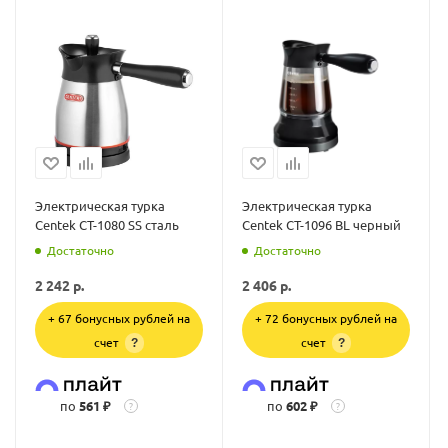
Электрическая турка
Электрическая турка
Centek CT-1080 SS сталь
Centek CT-1096 BL черный
Достаточно
Достаточно
2 242
р.
2 406
р.
+ 67 бонусных рублей на
+ 72 бонусных рублей на
счет
счет
?
?
по
561 ₽
по
602 ₽
?
?