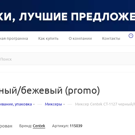
ная программа
Как купить
О компании
Контакты
рный/бежевый (promo)
—
—
ивание, упаковка
Миксеры
Миксер Centek CT-1127 черный
рован
Бренд:
Centek
Артикул:
115039