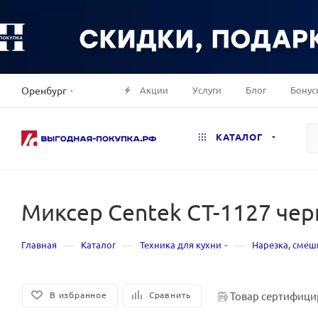
Акции
Услуги
Блог
Бонус
Оренбург
КАТАЛОГ
Миксер Centek CT-1127 че
—
—
—
Главная
Каталог
Техника для кухни
Нарезка, смеш
Товар сертифици
В избранное
Сравнить