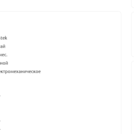
tek
тай
мес.
чной
ектромеханическое
т
т
т