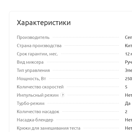
Характеристики
Производитель
Cen
Страна производства
Ки
Срок гарантии, мес.
12 
Вид миксера
Ру
Тип управления
Эл
Мощность, Вт
250
Количество скоростей
5
Импульсный режим
Не
?
Турбо-режим
Да
Количество насадок
2
Насадка-блендер
Не
Крюки для замешивания теста
Не