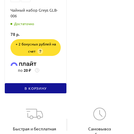
Чайный набор Greys GLB-
006
Достаточно
78
р.
+ 2 бонусных рублей на
счет
?
по
20 ₽
?
В КОРЗИНУ
Быстрая и бесплатная
Самовывоз