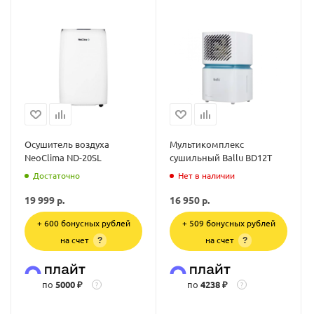
Осушитель воздуха
Мультикомплекс
NeoClima ND-20SL
сушильный Ballu BD12T
Достаточно
Нет в наличии
19 999
р.
16 950
р.
+ 600 бонусных рублей
+ 509 бонусных рублей
на счет
на счет
?
?
по
5000 ₽
по
4238 ₽
?
?