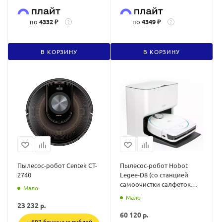
по
4332 ₽
по
4349 ₽
?
?
В КОРЗИНУ
В КОРЗИНУ
Пылесос-робот Centek CT-
Пылесос-робот Hobot
2740
Legee-D8 (со станцией
самоочистки салфеток
Мало
LuLu)
Мало
23 232
р.
60 120
р.
+ 697 бонусных рублей