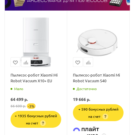
Пылесос-робот Xiaomi Mi
Пылесос-робот Xiaomi Mi
Robot Vacuum X10+ EU
Robot Vacuum S40
Мало
Достаточно
64 499
р.
19 666
р.
66 600
р.
-
3
%
+ 590 бонусных рублей
+ 1935 бонусных рублей
на счет
?
на счет
?