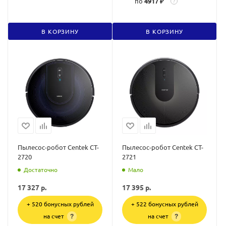
по
4917 ₽
?
В КОРЗИНУ
В КОРЗИНУ
Пылесос-робот Centek CT-
Пылесос-робот Centek CT-
2720
2721
Достаточно
Мало
17 327
р.
17 395
р.
+ 520 бонусных рублей
+ 522 бонусных рублей
на счет
на счет
?
?