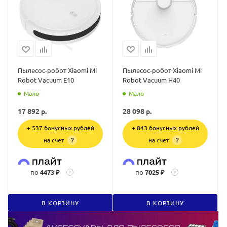
Пылесос-робот Xiaomi Mi
Пылесос-робот Xiaomi Mi
Robot Vacuum E10
Robot Vacuum H40
Мало
Мало
17 892
р.
28 098
р.
+ 537 бонусных рублей
+ 843 бонусных рублей
на счет
на счет
?
?
по
4473 ₽
по
7025 ₽
?
?
В КОРЗИНУ
В КОРЗИНУ