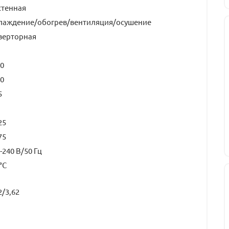
стенная
лаждение/обогрев/вентиляция/осушение
верторная
0
0
5
25
75
-240 В/50 Гц
 °С
2/3,62