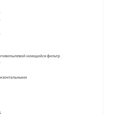
т
т
т
отивопылевой моющийся фильтр
т
ризонтальными
5