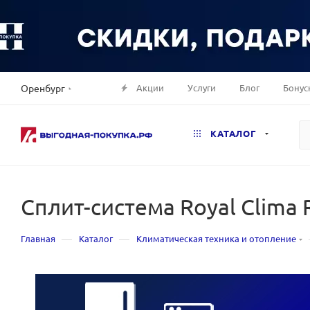
Акции
Услуги
Блог
Бонус
Оренбург
КАТАЛОГ
Сплит-система Royal Clima 
—
—
Главная
Каталог
Климатическая техника и отопление