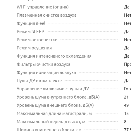
Wi-Fi управление (опция)
Да
Плазменная очистка воздуха
Не
Функция iFeel
Не
Режим SLEEP
Да
Режим автоочистки
Не
Режим осушения
Да
Функция интенсивного охлаждения
Да
Фильтры очистки воздуха
Пр
Функция ионизации воздуха
Не
Пульт ДУ в комплекте
Да
Управление жалюзями с пульта ДУ
Го
Уровень шума внутреннего блока, дБ(А)
21
Уровень шума внешнего блока, дБ(А)
49
Максимальная длина магистрали, м
15
Максимальный перепад высот, м
8
Ширина внутреннего блока, см
77.