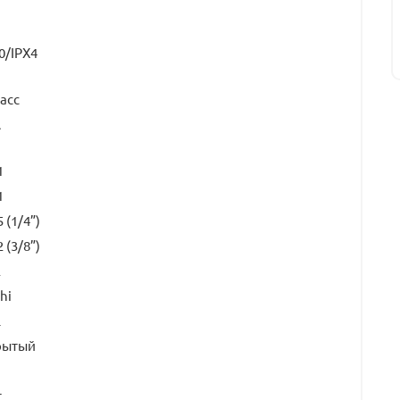
0/IPX4
ласс
A
1
1
5 (1/4”)
2 (3/8”)
2
hi
L
рытый
т