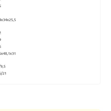
5
4x34x25,5
2
9
6
5x48,1x31
/9,5
5/21