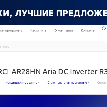
ная программа
Как купить
О компании
Контакты
RCI-AR28HN Aria DC Inverter R
—
—
—
Кондиционирование
Сплит-системы настенные
Сплит-