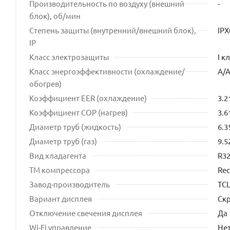
Производительность по воздуху (внешний
-
блок), об/мин
Степень защиты (внутренний/внешний блок),
IPX
IP
Класс электрозащиты
I к
Класс энергоэффективности (охлаждение/
A/
обогрев)
Коэффициент EER (охлаждение)
3.2
Коэффициент COP (нагрев)
3.6
Диаметр труб (жидкость)
6.3
Диаметр труб (газ)
9.5
Вид хладагента
R3
ТМ компрессора
Rec
Завод-производитель
TC
Вариант дисплея
Ск
Отключение свечения дисплея
Да
Wi-Fi управление
Не