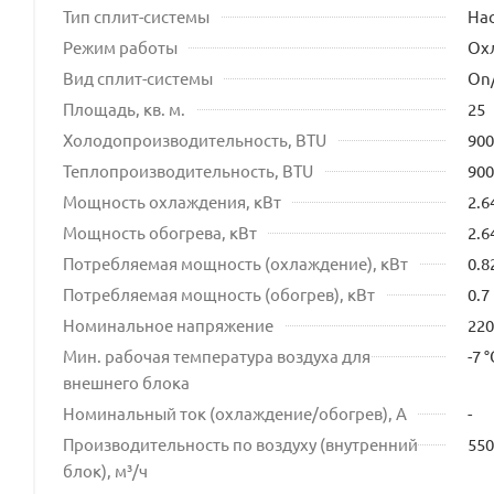
Тип сплит-системы
На
Режим работы
Ох
Вид сплит-системы
On
Площадь, кв. м.
25
Холодопроизводительность, BTU
900
Теплопроизводительность, BTU
900
Мощность охлаждения, кВт
2.6
Мощность обогрева, кВт
2.6
Потребляемая мощность (охлаждение), кВт
0.8
Потребляемая мощность (обогрев), кВт
0.7
Номинальное напряжение
220
Мин. рабочая температура воздуха для
-7 °
внешнего блока
Номинальный ток (охлаждение/обогрев), А
-
Производительность по воздуху (внутренний
550
блок), м³/ч