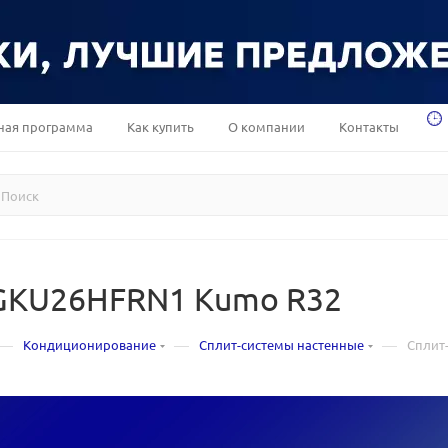
ная программа
Как купить
О компании
Контакты
SGKU26HFRN1 Kumo R32
—
—
—
Кондиционирование
Сплит-системы настенные
Сплит