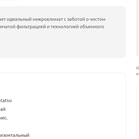
ает идеальный микроклимат с заботой о чистом
енчатой фильтрацией и технологией объемного
Ц
о
tatsu
тай
мес.
ризонтальный