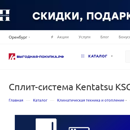
Акции
Услуги
Блог
Бонус
Оренбург
КАТАЛОГ
Сплит-система Kentatsu K
—
—
Главная
Каталог
Климатическая техника и отопление