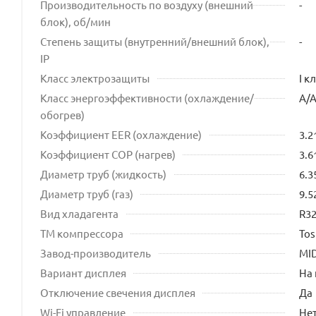
Производительность по воздуху (внешний
-
блок), об/мин
Степень защиты (внутренний/внешний блок),
-
IP
Класс электрозащиты
I к
Класс энергоэффективности (охлаждение/
A/
обогрев)
Коэффициент EER (охлаждение)
3.2
Коэффициент COP (нагрев)
3.6
Диаметр труб (жидкость)
6.3
Диаметр труб (газ)
9.5
Вид хладагента
R3
ТМ компрессора
Tos
Завод-производитель
MI
Вариант дисплея
На
Отключение свечения дисплея
Да
Wi-Fi управление
Не