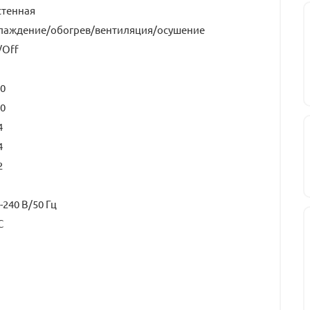
стенная
лаждение/обогрев/вентиляция/осушение
/Off
0
0
4
4
2
-240 В/50 Гц
С