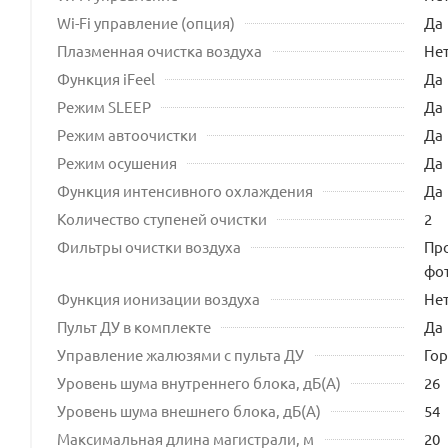
Wi-Fi управление (опция)
Да
Плазменная очистка воздуха
Не
Функция iFeel
Да
Режим SLEEP
Да
Режим автоочистки
Да
Режим осушения
Да
Функция интенсивного охлаждения
Да
Количество ступеней очистки
2
Фильтры очистки воздуха
Пр
фот
Функция ионизации воздуха
Не
Пульт ДУ в комплекте
Да
Управление жалюзями с пульта ДУ
Го
Уровень шума внутреннего блока, дБ(А)
26
Уровень шума внешнего блока, дБ(А)
54
Максимальная длина магистрали, м
20