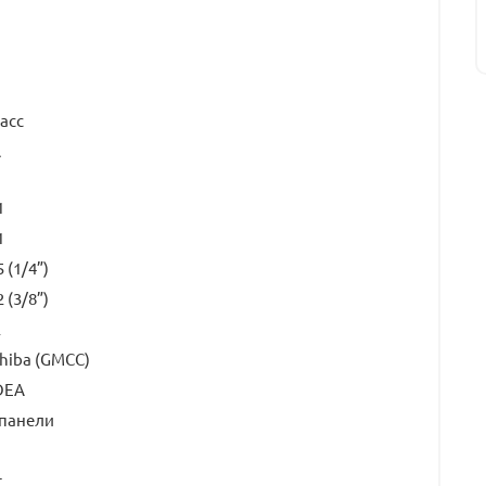
ласс
A
1
1
5 (1/4”)
2 (3/8”)
2
hiba (GMCC)
DEA
 панели
т