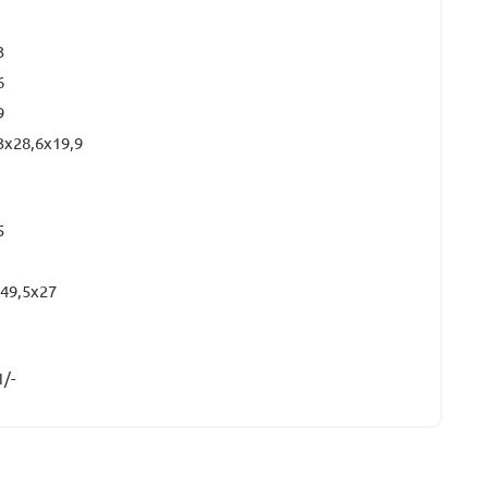
3
6
9
3x28,6x19,9
5
49,5x27
1/-