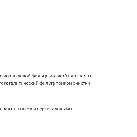
т
отивопылевой фильтр высокой плотности,
окаталитический фильтр тонкой очистки
т
ризонтальными и вертикальными