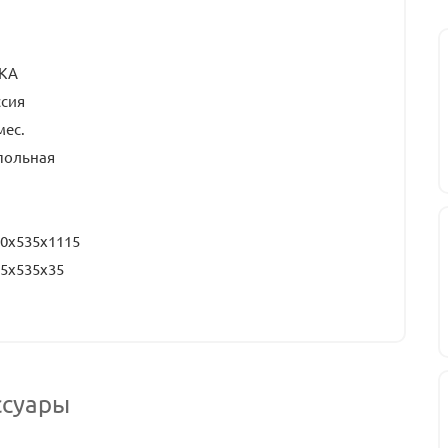
КА
ссия
мес.
польная
0х535х1115
5х535х35
ссуары