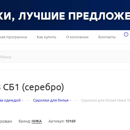
ная программа
Как купить
О компании
Контакты
 СБ1 (серебро)
—
—
за одеждой
Сушилки для белья
Сушилка для белья Ника 18
рован
Бренд:
НИКА
Артикул:
10169