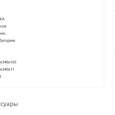
КА
ссия
мес.
 батарею
х340х165
x340х11
3
ссуары