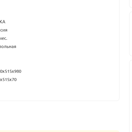
КА
ссия
мес.
польная
0х515х980
х515х70