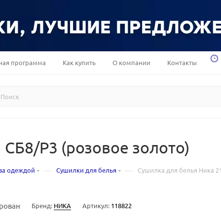
ная программа
Как купить
О компании
Контакты
 СБ8/Р3 (розовое золото)
—
—
за одеждой
Сушилки для белья
Сушилка для белья Ника 21
рован
Бренд:
НИКА
Артикул:
118822