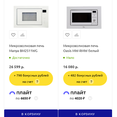
Микроволновая печь
Микроволновая печь
Manya BM2511WG
Oasis MW-RMW белый
Достаточно
Мало
26 599
р.
16 080
р.
+ 798 бонусных рублей
+ 482 бонусных рублей
на счет
на счет
?
?
по
6650 ₽
по
4020 ₽
?
?
В КОРЗИНУ
В КОРЗИНУ