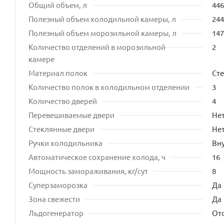
Общий объем, л
446
Полезный объем холодильной камеры, л
244
Полезный объем морозильной камеры, л
147
Количество отделений в морозильной
2
камере
Материал полок
Ст
Количество полок в холодильном отделении
3
Количество дверей
4
Перевешиваемые двери
Не
Стеклянные двери
Не
Ручки холодильника
Вн
Автоматическое сохранение холода, ч
16
Мощность замораживания, кг/сут
8
Суперзаморозка
Да
Зона свежести
Да
Льдогенератор
Отс