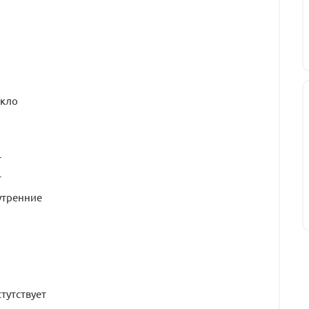
екло
т
т
утренние
тутствует