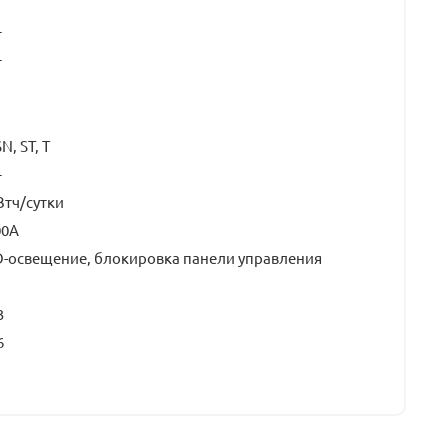
т
т
SN, ST, T
+
Втч/сутки
00A
D-освещение, блокировка панели управления
3
6