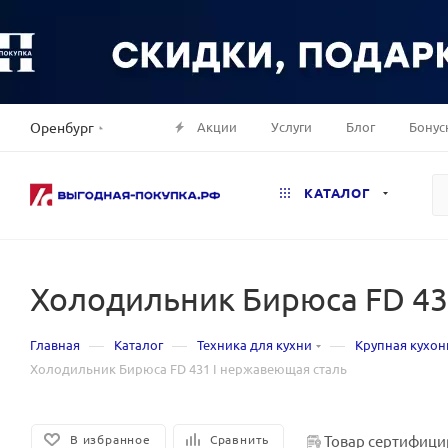
Акции
Услуги
Блог
Бонус
Оренбург
КАТАЛОГ
Холодильник Бирюса FD 43
—
—
—
Главная
Каталог
Техника для кухни
Крупная кухон
Холодильник Бирюса FD 431 I нержавеющая сталь
Товар сертифици
В избранное
Сравнить