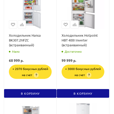
Холодильник Hansa
Холодильник Hotpoint
BK307.2NFZC
HBT 400I Inverter
(встраиваемый)
(встраиваемый)
Мало
Достаточно
68 999
р.
99 999
р.
+ 2070 бонусных рублей
+ 3000 бонусных рублей
на счет
на счет
?
?
В КОРЗИНУ
В КОРЗИНУ