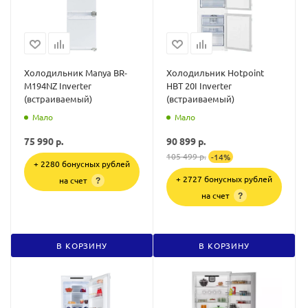
Холодильник Manya BR-
Холодильник Hotpoint
M194NZ Inverter
HBT 20I Inverter
(встраиваемый)
(встраиваемый)
Мало
Мало
75 990
р.
90 899
р.
105 499
р.
-
14
%
+ 2280 бонусных рублей
+ 2727 бонусных рублей
на счет
?
на счет
?
В КОРЗИНУ
В КОРЗИНУ