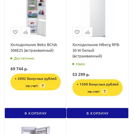
Холодильник Beko BCNA
Холодильник Hiberg RFB-
306E2S (встраиваемый)
30 W белый
(встраиваемый)
Достаточно
Мало
69 744
р.
53 299
р.
+ 2092 бонусных рублей
+ 1599 бонусных рублей
на счет
?
на счет
?
В КОРЗИНУ
В КОРЗИНУ