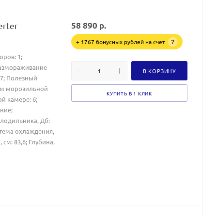
erter
58 890
р.
+ 1767 бонусных рублей на счет
?
оров: 1;
Размораживание
В КОРЗИНУ
77; Полезный
ем морозильной
КУПИТЬ В 1 КЛИК
й камере: 6;
ние;
олодильника, Дб:
стема охлаждения,
см: 83,6; Глубина,