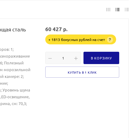
ющая сталь
60 427
р.
+ 1813 бонусных рублей на счет
?
ров: 1;
Размораживание
В КОРЗИНУ
46; Полезный
ем морозильной
КУПИТЬ В 1 КЛИК
й камере: 2;
ние;
а; Уровень шума
 LED-освещение,
ина, см: 70,3;