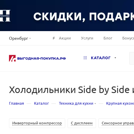
Акции
Услуги
Блог
Бонус
Оренбург
КАТАЛОГ
Холодильники Side by Side
—
—
—
Главная
Каталог
Техника для кухни
Крупная кухон
Инверторный компрессор
С дисплеем
Сенсорное упра