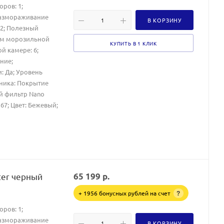
оров: 1;
Размораживание
В КОРЗИНУ
52; Полезный
ем морозильной
КУПИТЬ В 1 КЛИК
й камере: 6;
ние;
и: Да; Уровень
ника: Покрытие
ий фильтр Nano
: 67; Цвет: Бежевый;
ter черный
65 199
р.
+ 1956 бонусных рублей на счет
?
оров: 1;
Размораживание
В КОРЗИНУ