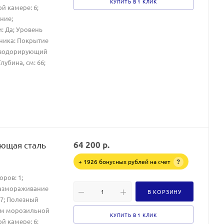
КУПИТЬ В 1 КЛИК
й камере: 6;
ние;
и: Да; Уровень
ника: Покрытие
 дезодорирующий
лубина, см: 66;
еющая сталь
64 200
р.
+ 1926 бонусных рублей на счет
?
оров: 1;
Размораживание
В КОРЗИНУ
87; Полезный
ем морозильной
КУПИТЬ В 1 КЛИК
й камере: 6;