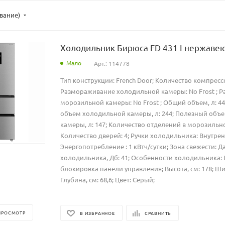
ывание)
Холодильник Бирюса FD 431 I нержаве
Мало
Арт.: 114778
Тип конструкции: French Door; Количество компрессо
Размораживание холодильной камеры: No Frost ; 
морозильной камеры: No Frost ; Общий объем, л: 4
объем холодильной камеры, л: 244; Полезный объ
камеры, л: 147; Количество отделений в морозильно
Количество дверей: 4; Ручки холодильника: Внутрен
Энергопотребление : 1 кВтч/сутки; Зона свежести: Д
холодильника, Дб: 41; Особенности холодильника:
блокировка панели управления; Высота, см: 178; Шир
Глубина, см: 68,6; Цвет: Серый;
ПРОСМОТР
В ИЗБРАННОЕ
СРАВНИТЬ