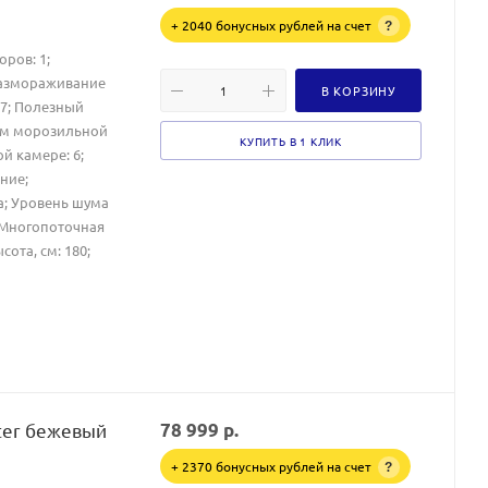
+ 2040 бонусных рублей на счет
?
оров: 1;
Размораживание
В КОРЗИНУ
77; Полезный
ем морозильной
КУПИТЬ В 1 КЛИК
й камере: 6;
ние;
Да; Уровень шума
 Многопоточная
ота, см: 180;
ter бежевый
78 999
р.
+ 2370 бонусных рублей на счет
?