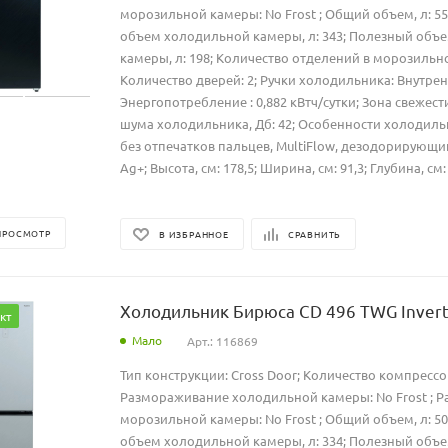
морозильной камеры: No Frost ; Общий объем, л: 5
объем холодильной камеры, л: 343; Полезный объ
камеры, л: 198; Количество отделений в морозильно
Количество дверей: 2; Ручки холодильника: Внутрен
Энергопотребление : 0,882 кВтч/сутки; Зона свежест
шума холодильника, Дб: 42; Особенности холодиль
без отпечатков пальцев, MultiFlow, дезодорирующ
Ag+; Высота, см: 178,5; Ширина, см: 91,3; Глубина, см:
ПРОСМОТР
В ИЗБРАННОЕ
СРАВНИТЬ
Холодильник Бирюса CD 496 TWG Inver
кт
Мало
Арт.: 116869
Тип конструкции: Cross Door; Количество компрессор
Размораживание холодильной камеры: No Frost ; 
морозильной камеры: No Frost ; Общий объем, л: 5
объем холодильной камеры, л: 334; Полезный объ