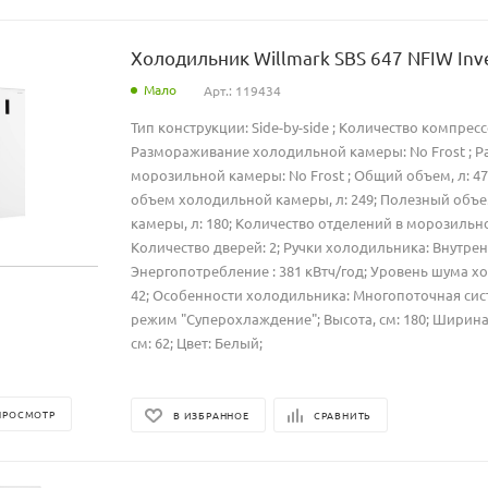
Холодильник Willmark SBS 647 NFIW Inv
Мало
Арт.: 119434
Тип конструкции: Side-by-side ; Количество компресс
Размораживание холодильной камеры: No Frost ; 
морозильной камеры: No Frost ; Общий объем, л: 4
объем холодильной камеры, л: 249; Полезный объ
камеры, л: 180; Количество отделений в морозильно
Количество дверей: 2; Ручки холодильника: Внутрен
Энергопотребление : 381 кВтч/год; Уровень шума х
42; Особенности холодильника: Многопоточная си
режим "Суперохлаждение"; Высота, см: 180; Ширина, 
см: 62; Цвет: Белый;
ПРОСМОТР
В ИЗБРАННОЕ
СРАВНИТЬ