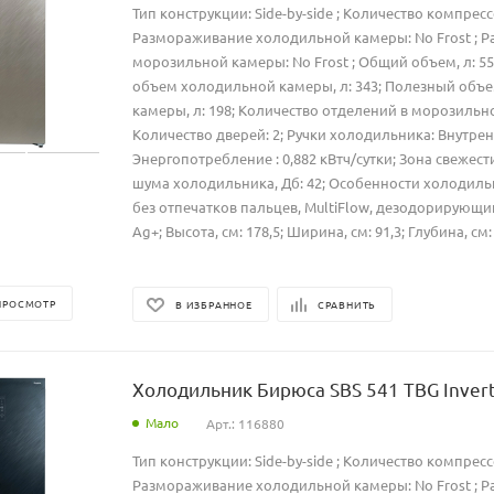
Тип конструкции: Side-by-side ; Количество компресс
Размораживание холодильной камеры: No Frost ; 
морозильной камеры: No Frost ; Общий объем, л: 5
объем холодильной камеры, л: 343; Полезный объ
камеры, л: 198; Количество отделений в морозильно
Количество дверей: 2; Ручки холодильника: Внутрен
Энергопотребление : 0,882 кВтч/сутки; Зона свежест
шума холодильника, Дб: 42; Особенности холодиль
без отпечатков пальцев, MultiFlow, дезодорирующ
Ag+; Высота, см: 178,5; Ширина, см: 91,3; Глубина, см
ПРОСМОТР
В ИЗБРАННОЕ
СРАВНИТЬ
Холодильник Бирюса SBS 541 TBG Inver
Мало
Арт.: 116880
Тип конструкции: Side-by-side ; Количество компресс
Размораживание холодильной камеры: No Frost ; 