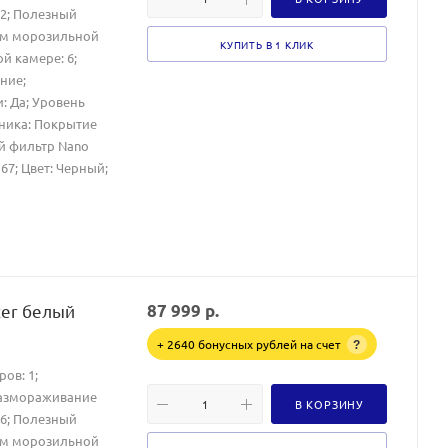
52; Полезный
ем морозильной
КУПИТЬ В 1 КЛИК
й камере: 6;
ние;
и: Да; Уровень
ника: Покрытие
ий фильтр Nano
 67; Цвет: Черный;
ter белый
87 999
р.
+ 2640 бонусных рублей на счет
?
ов: 1;
Размораживание
В КОРЗИНУ
06; Полезный
ем морозильной