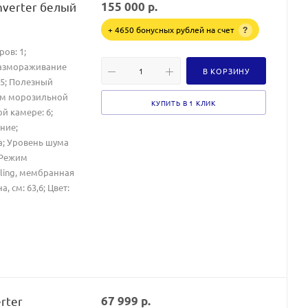
nverter белый
155 000
р.
+ 4650 бонусных рублей на счет
?
ов: 1;
Размораживание
В КОРЗИНУ
45; Полезный
ем морозильной
КУПИТЬ В 1 КЛИК
й камере: 6;
ние;
Да; Уровень шума
 Режим
oling, мембранная
, см: 63,6; Цвет:
rter
67 999
р.