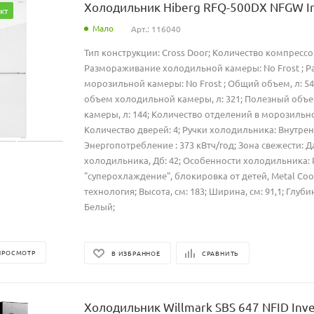
Холодильник Hiberg RFQ-500DX NFGW I
кт
Мало
Арт.: 116040
Тип конструкции: Cross Door; Количество компрессор
Размораживание холодильной камеры: No Frost ; 
морозильной камеры: No Frost ; Общий объем, л: 5
объем холодильной камеры, л: 321; Полезный объ
камеры, л: 144; Количество отделений в морозильно
Количество дверей: 4; Ручки холодильника: Внутрен
Энергопотребление : 373 кВтч/год; Зона свежести: 
холодильника, Дб: 42; Особенности холодильника:
"суперохлаждение", блокировка от детей, Metal Co
технология; Высота, см: 183; Ширина, см: 91,1; Глубина
Белый;
ПРОСМОТР
В ИЗБРАННОЕ
СРАВНИТЬ
Холодильник Willmark SBS 647 NFID Inve