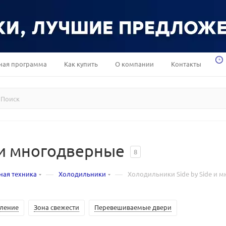
ная программа
Как купить
О компании
Контакты
 и многодверные
8
—
—
ная техника
Холодильники
Холодильники Side by Side и 
вление
Зона свежести
Перевешиваемые двери