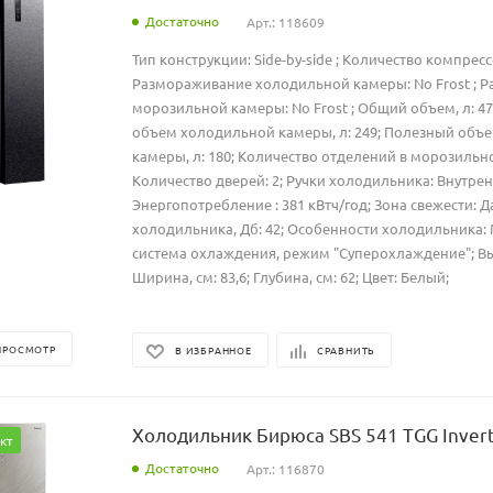
Достаточно
Арт.: 118609
Тип конструкции: Side-by-side ; Количество компресс
Размораживание холодильной камеры: No Frost ; 
морозильной камеры: No Frost ; Общий объем, л: 4
объем холодильной камеры, л: 249; Полезный объ
камеры, л: 180; Количество отделений в морозильно
Количество дверей: 2; Ручки холодильника: Внутрен
Энергопотребление : 381 кВтч/год; Зона свежести: 
холодильника, Дб: 42; Особенности холодильника:
система охлаждения, режим "Суперохлаждение"; Выс
Ширина, см: 83,6; Глубина, см: 62; Цвет: Белый;
ПРОСМОТР
В ИЗБРАННОЕ
СРАВНИТЬ
Холодильник Бирюса SBS 541 TGG Inver
кт
Достаточно
Арт.: 116870