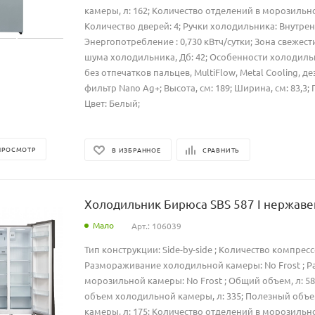
камеры, л: 162; Количество отделений в морозильно
Количество дверей: 4; Ручки холодильника: Внутрен
Энергопотребление : 0,730 кВтч/сутки; Зона свежест
шума холодильника, Дб: 42; Особенности холодиль
без отпечатков пальцев, MultiFlow, Metal Cooling,
фильтр Nano Ag+; Высота, см: 189; Ширина, см: 83,3; Г
Цвет: Белый;
ПРОСМОТР
В ИЗБРАННОЕ
СРАВНИТЬ
Холодильник Бирюса SBS 587 I нержав
Мало
Арт.: 106039
Тип конструкции: Side-by-side ; Количество компресс
Размораживание холодильной камеры: No Frost ; 
морозильной камеры: No Frost ; Общий объем, л: 5
объем холодильной камеры, л: 335; Полезный объ
камеры, л: 175; Количество отделений в морозильно