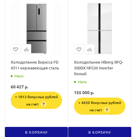
Холодильник Бирюса FD
Холодильник Hiberg RFQ-
431 I нержавеющая сталь
500DX NFGW Inverter
белый
Мало
Мало
60 427
р.
155 000
р.
+ 1813 бонусных рублей
+ 4650 бонусных рублей
на счет
?
на счет
?
В КОРЗИНУ
В КОРЗИНУ