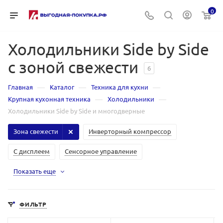
0
Холодильники Side by Side
с зоной свежести
6
—
—
—
Главная
Каталог
Техника для кухни
—
—
Крупная кухонная техника
Холодильники
Холодильники Side by Side и многодверные
Зона свежести
Инверторный компрессор
С дисплеем
Сенсорное управление
Показать еще
ФИЛЬТР