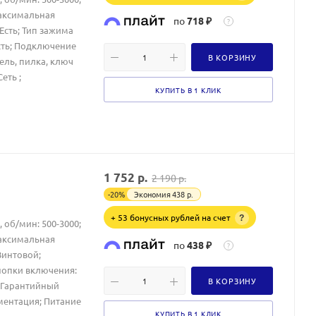
Максимальная
по
718 ₽
?
Есть; Тип зажима
сть; Подключение
В КОРЗИНУ
ель, пилка, ключ
еть ;
КУПИТЬ В 1 КЛИК
1 752
р.
2 190
р.
-
20
%
Экономия
438
р.
+ 53 бонусных рублей на счет
?
 об/мин: 500-3000;
Максимальная
по
438 ₽
?
Винтовой;
нопки включения:
В КОРЗИНУ
: Гарантийный
ментация; Питание
КУПИТЬ В 1 КЛИК