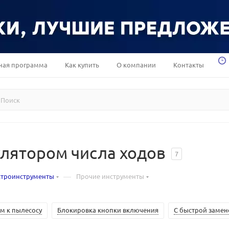
ная программа
Как купить
О компании
Контакты
улятором числа ходов
7
—
ктроинструменты
Прочие инструменты
м к пылесосу
Блокировка кнопки включения
С быстрой замен