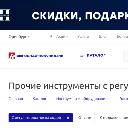
Акции
Услуги
Блог
Бонус
Оренбург
КАТАЛОГ
Прочие инструменты с рег
—
—
—
Главная
Каталог
Инструмент и оборудование
Эле
С регулятором числа ходов
От сети
С подключение