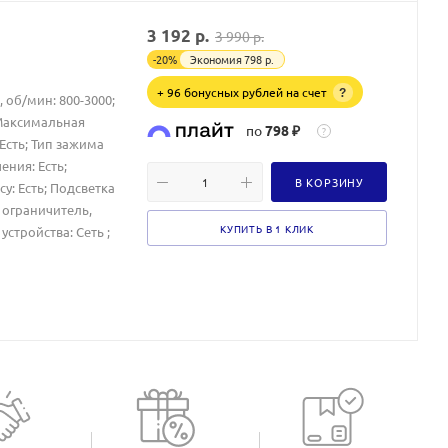
3 192
р.
3 990
р.
-
20
%
Экономия
798
р.
+ 96 бонусных рублей на счет
?
 об/мин: 800-3000;
 Максимальная
по
798 ₽
?
Есть; Тип зажима
ния: Есть;
В КОРЗИНУ
у: Есть; Подсветка
 ограничитель,
КУПИТЬ В 1 КЛИК
стройства: Сеть ;