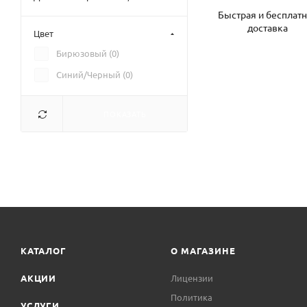
Быстрая и бесплат
доставка
Цвет
Бирюзовый (
0
)
Синий/Черный (
0
)
ПОКАЗАТЬ
КАТАЛОГ
О МАГАЗИНЕ
АКЦИИ
Лицензии
Политика
УСЛУГИ