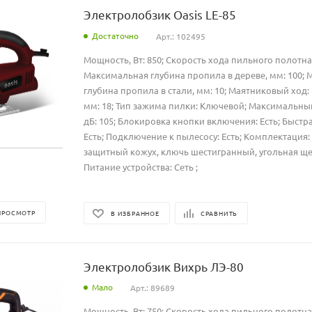
Электролобзик Oasis LE-85
Достаточно
Арт.: 102495
Мощность, Вт: 850; Скорость хода пильного полотна,
Максимальная глубина пропила в дереве, мм: 100;
глубина пропила в стали, мм: 10; Маятниковый ход: 
мм: 18; Тип зажима пилки: Ключевой; Максимальны
дБ: 105; Блокировка кнопки включения: Есть; Быстр
Есть; Подключение к пылесосу: Есть; Комплектация
защитный кожух, ключь шестигранный, угольная щет
Питание устройства: Сеть ;
ПРОСМОТР
В ИЗБРАННОЕ
СРАВНИТЬ
Электролобзик Вихрь ЛЭ-80
Мало
Арт.: 89689
Мощность, Вт: 750; Скорость хода пильного полотна,