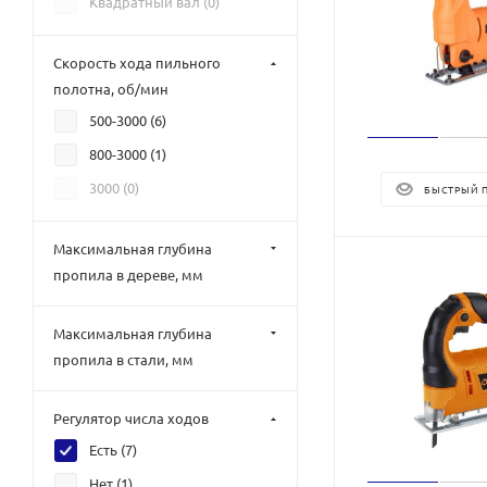
Квадратный вал (
0
)
Скорость хода пильного
полотна, об/мин
500-3000 (
6
)
800-3000 (
1
)
3000 (
0
)
БЫСТРЫЙ 
Максимальная глубина
пропила в дереве, мм
Максимальная глубина
пропила в стали, мм
Регулятор числа ходов
Есть (
7
)
Нет (
1
)