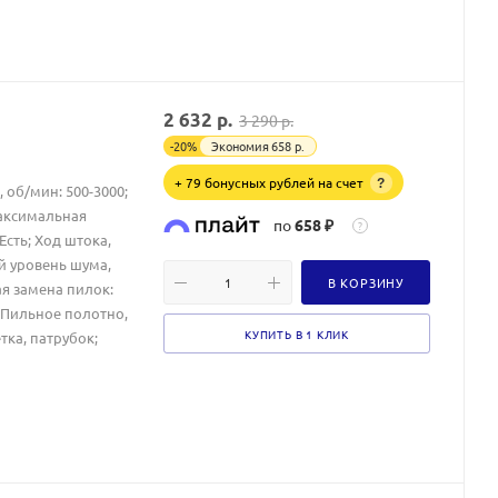
2 632
р.
3 290
р.
-
20
%
Экономия
658
р.
+ 79 бонусных рублей на счет
?
 об/мин: 500-3000;
Максимальная
по
658 ₽
?
Есть; Ход штока,
й уровень шума,
В КОРЗИНУ
ая замена пилок:
: Пильное полотно,
КУПИТЬ В 1 КЛИК
ка, патрубок;