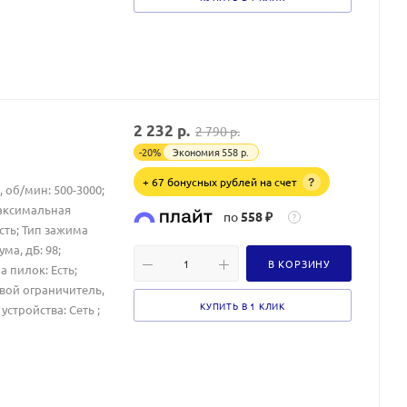
2 232
р.
2 790
р.
-
20
%
Экономия
558
р.
+ 67 бонусных рублей на счет
?
 об/мин: 500-3000;
Максимальная
по
558 ₽
?
сть; Тип зажима
а, дБ: 98;
В КОРЗИНУ
 пилок: Есть;
вой ограничитель,
КУПИТЬ В 1 КЛИК
стройства: Сеть ;