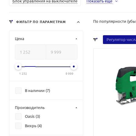
Блок управления на выключателе
Показать еще
По популярности (уб
ФИЛЬТР ПО ПАРАМЕТРАМ
Цена
Регулятор числ
1 252
9 999
В наличии (
7
)
Производитель
Oasis (
3
)
Вихрь (
4
)