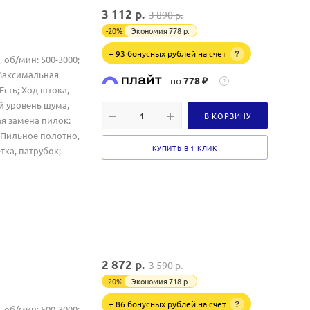
3 112
р.
3 890
р.
-
20
%
Экономия
778
р.
+ 93 бонусных рублей на счет
?
 об/мин: 500-3000;
 Максимальная
по
778 ₽
?
Есть; Ход штока,
й уровень шума,
В КОРЗИНУ
ая замена пилок:
: Пильное полотно,
КУПИТЬ В 1 КЛИК
ка, патрубок;
2 872
р.
3 590
р.
-
20
%
Экономия
718
р.
+ 86 бонусных рублей на счет
?
 об/мин: 500-3000;