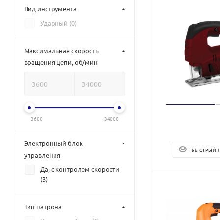
Вид инструмента
Ударный (
0
)
Максимальная скорость
вращения цепи, об/мин
3600
34000
Электронный блок
БЫСТРЫЙ 
управления
Да, с контролем скорости
(
3
)
Тип патрона