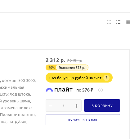
2 312
р.
2 890
р.
-
20
%
Экономия
578
р.
+ 69 бонусных рублей на счет
?
 об/мин: 500-3000;
Максимальная
по
578 ₽
?
Есть; Ход штока,
й уровень шума,
В КОРЗИНУ
ая замена пилок:
: Пильное полотно,
КУПИТЬ В 1 КЛИК
ка, патрубок;