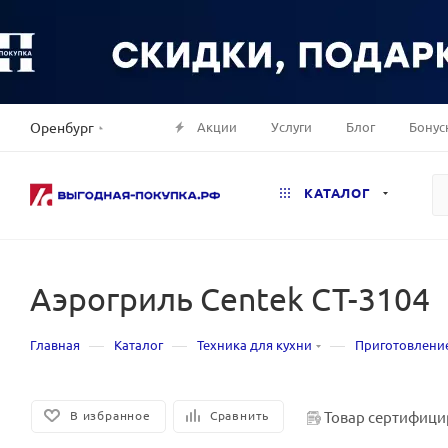
Акции
Услуги
Блог
Бонус
Оренбург
КАТАЛОГ
Аэрогриль Centek CT-3104
—
—
—
Главная
Каталог
Техника для кухни
Приготовлени
Товар сертифици
В избранное
Сравнить