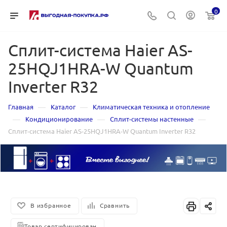
0
Сплит-система Haier AS-
25HQJ1HRA-W Quantum
Inverter R32
—
—
Главная
Каталог
Климатическая техника и отопление
—
—
—
Кондиционирование
Сплит-системы настенные
Сплит-система Haier AS-25HQJ1HRA-W Quantum Inverter R32
В избранное
Сравнить
Товар сертифицирован