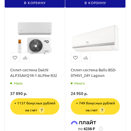
В КОРЗИНУ
В КОРЗИНУ
Сплит-система Daichi
Сплит-система Ballu BSD-
ALP35AVQ1R-1 ALPine R32
07HN1_24Y Lagoon
Мало
Много
37 890
р.
24 950
р.
+ 1137 бонусных рублей
+ 749 бонусных рублей
на счет
на счет
?
?
по
6238 ₽
?