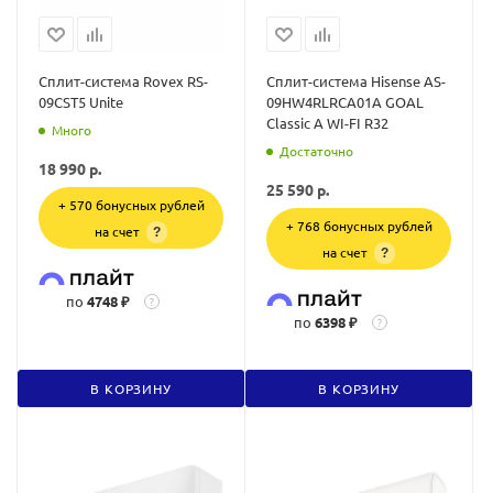
Сплит-система Rovex RS-
Сплит-система Hisense AS-
09CST5 Unite
09HW4RLRCA01A GOAL
Classic A WI-FI R32
Много
Достаточно
18 990
р.
25 590
р.
+ 570 бонусных рублей
+ 768 бонусных рублей
на счет
?
на счет
?
по
4748 ₽
?
по
6398 ₽
?
В КОРЗИНУ
В КОРЗИНУ