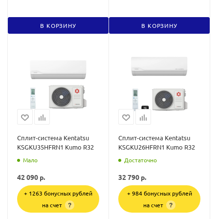
В КОРЗИНУ
В КОРЗИНУ
Сплит-система Kentatsu
Сплит-система Kentatsu
KSGKU35HFRN1 Kumo R32
KSGKU26HFRN1 Kumo R32
Мало
Достаточно
42 090
р.
32 790
р.
+ 1263 бонусных рублей
+ 984 бонусных рублей
на счет
на счет
?
?