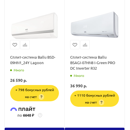
Сплит-система Ballu BSD-
Сплит-система Ballu
09HN1_24Y Lagoon
BSAGI-07HN8 I-Green PRO
DC Inverter R32
Много
Много
26 590
р.
36 990
р.
+ 798 бонусных рублей
+ 1110 бонусных рублей
на счет
?
на счет
?
по
6648 ₽
?