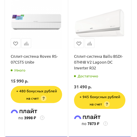
Сплит-система Rovex RS-
Сплит-система Ballu BSDI-
07CST5 Unite
07HN8 V2 Lagoon DC
Inverter R32
Много
Достаточно
15 990
р.
31 490
р.
+ 480 бонусных рублей
+ 945 бонусных рублей
на счет
?
на счет
?
по
3998 ₽
?
по
7873 ₽
?