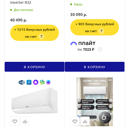
Inverter R32
Мало
Достаточно
30 090
р.
40 490
р.
+ 903 бонусных рублей
+ 1215 бонусных рублей
на счет
?
на счет
?
по
7523 ₽
?
В КОРЗИНУ
В КОРЗИНУ