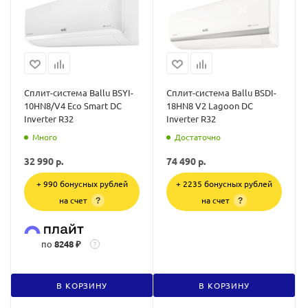
Сплит-система Ballu BSYI-
Сплит-система Ballu BSDI-
10HN8/V4 Eco Smart DC
18HN8 V2 Lagoon DC
Inverter R32
Inverter R32
Много
Достаточно
32 990
р.
74 490
р.
+ 990 бонусных рублей
+ 2235 бонусных рублей
на счет
на счет
?
?
по
8248 ₽
?
В КОРЗИНУ
В КОРЗИНУ