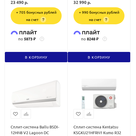
23 490
р.
32 990
р.
+ 705 бонусных рублей
+ 990 бонусных рублей
на счет
на счет
?
?
по
5873 ₽
по
8248 ₽
?
?
В КОРЗИНУ
В КОРЗИНУ
Сплит-система Ballu BSDI-
Сплит-система Kentatsu
12HN8 V2 Lagoon DC
KSGKU21HFRN1 Kumo R32