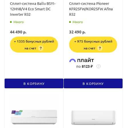
Сплит-система Ballu BSYI-
Сплит-система Pioneer
12HN8/V4 Eco Smart DC
KFR25FW/KOR25FW Afina
Inverter R32
R32
Много
Много
44 490
р.
32 490
р.
+ 1335 бонусных рублей
+ 975 бонусных рублей
на счет
на счет
?
?
по
8123 ₽
?
В КОРЗИНУ
В КОРЗИНУ