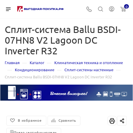
0
Сплит-система Ballu BSDI-
07HN8 V2 Lagoon DC
Inverter R32
—
—
Главная
Каталог
Климатическая техника и отопление
—
—
—
Кондиционирование
Сплит-системы настенные
Сплит-система Ballu BSDI-07HN8 V2 Lagoon DC Inverter R32
В избранное
Сравнить
Товар сертифицирован