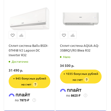
Сплит-система Ballu BSDI-
Сплит-система AQUA AQ-
07HN8 V2 Lagoon DC
35BRQ1/R3 Biwa R32
Inverter R32
Мало
Достаточно
34 500
р.
31 490
р.
+ 1035 бонусных рублей
+ 945 бонусных рублей
на счет
?
на счет
?
по
8625 ₽
?
по
7873 ₽
?