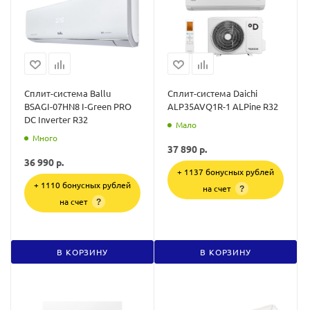
Сплит-система Ballu
Сплит-система Daichi
BSAGI-07HN8 I-Green PRO
ALP35AVQ1R-1 ALPine R32
DC Inverter R32
Мало
Много
37 890
р.
36 990
р.
+ 1137 бонусных рублей
+ 1110 бонусных рублей
на счет
?
на счет
?
В КОРЗИНУ
В КОРЗИНУ