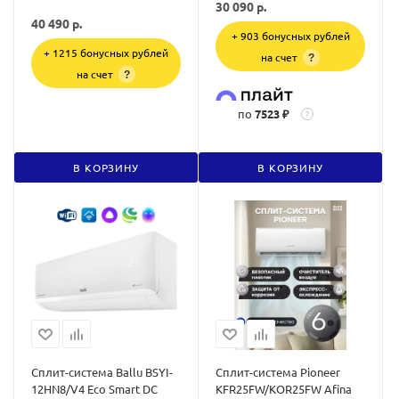
30 090
р.
40 490
р.
+ 903 бонусных рублей
+ 1215 бонусных рублей
на счет
?
на счет
?
по
7523 ₽
?
В КОРЗИНУ
В КОРЗИНУ
Сплит-система Ballu BSYI-
Сплит-система Pioneer
12HN8/V4 Eco Smart DC
KFR25FW/KOR25FW Afina