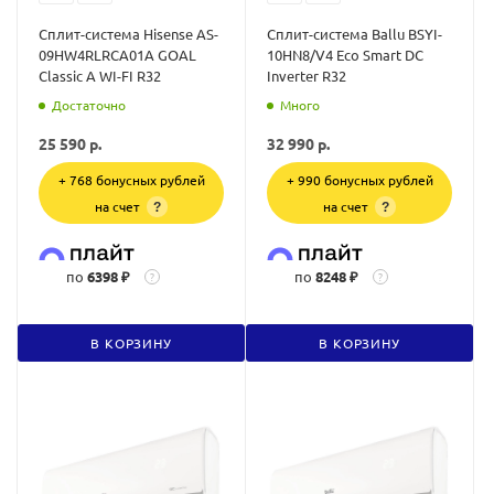
Сплит-система Hisense AS-
Сплит-система Ballu BSYI-
09HW4RLRCA01A GOAL
10HN8/V4 Eco Smart DC
Classic A WI-FI R32
Inverter R32
Достаточно
Много
25 590
р.
32 990
р.
+ 768 бонусных рублей
+ 990 бонусных рублей
на счет
на счет
?
?
по
6398 ₽
по
8248 ₽
?
?
В КОРЗИНУ
В КОРЗИНУ