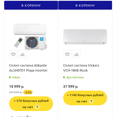
В КОРЗИНУ
В КОРЗИНУ
Сплит-система Alikante
Сплит-система Vickers
ALSH07D1 Playa Inverter
VCH-18HE Rook
Мало
Достаточно
18 999
р.
37 999
р.
24 990
р.
-
24
%
+ 1140 бонусных рублей
+ 570 бонусных рублей
на счет
?
на счет
?