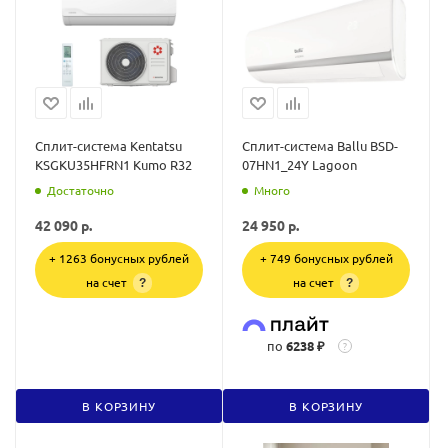
Сплит-система Kentatsu
Сплит-система Ballu BSD-
KSGKU35HFRN1 Kumo R32
07HN1_24Y Lagoon
Достаточно
Много
42 090
р.
24 950
р.
+ 1263 бонусных рублей
+ 749 бонусных рублей
на счет
на счет
?
?
по
6238 ₽
?
В КОРЗИНУ
В КОРЗИНУ