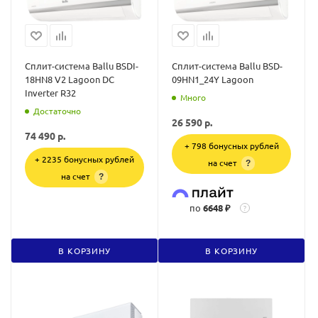
Сплит-система Ballu BSDI-
Сплит-система Ballu BSD-
18HN8 V2 Lagoon DC
09HN1_24Y Lagoon
Inverter R32
Много
Достаточно
26 590
р.
74 490
р.
+ 798 бонусных рублей
+ 2235 бонусных рублей
на счет
?
на счет
?
по
6648 ₽
?
В КОРЗИНУ
В КОРЗИНУ