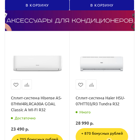
В КОРЗИНУ
В КОРЗИНУ
Сплит-система Hisense AS-
Сплит-система Haier HSU-
07HW4RLRCA00A GOAL
07HTT03/R3 Tundra R32
Classic A WI-FI R32
Много
Достаточно
28 990
р.
23 490
р.
+ 870 бонусных рублей
+ 705 бонусных рублей