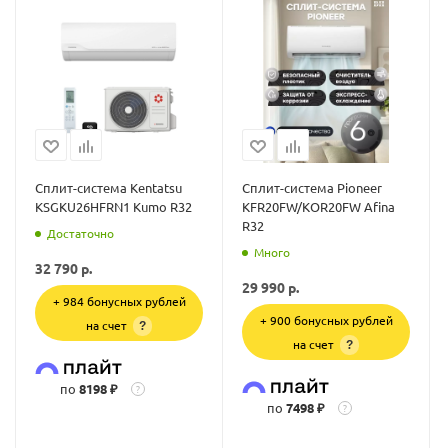
Сплит-система Kentatsu
Сплит-система Pioneer
KSGKU26HFRN1 Kumo R32
KFR20FW/KOR20FW Afina
R32
Достаточно
Много
32 790
р.
29 990
р.
+ 984 бонусных рублей
+ 900 бонусных рублей
на счет
?
на счет
?
по
8198 ₽
?
по
7498 ₽
?