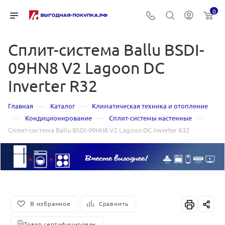
0
Сплит-система Ballu BSDI-
09HN8 V2 Lagoon DC
Inverter R32
—
—
Главная
Каталог
Климатическая техника и отопление
—
—
—
Кондиционирование
Сплит-системы настенные
Сплит-система Ballu BSDI-09HN8 V2 Lagoon DC Inverter R32
В избранное
Сравнить
Товар сертифицирован