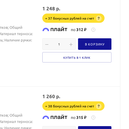
1 248
р.
+ 37 бонусных рублей на счет
?
итков; Общий
по
312 ₽
?
 Материал термоса:
ь; Наличие ручки:
В КОРЗИНУ
КУПИТЬ В 1 КЛИК
1 260
р.
+ 38 бонусных рублей на счет
?
итков; Общий
по
315 ₽
?
 Материал термоса:
ь; Наличие ручки: