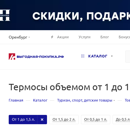
Акции
Услуги
Блог
Бонус
Оренбург
КАТАЛОГ
Термосы объемом от 1 до 1
—
—
—
Главная
Каталог
Туризм, спорт, детские товары
То
От 1 до 1,5 л.
От 1,5 до 2 л.
От 0,5 до 1 л.
До 0,5 л