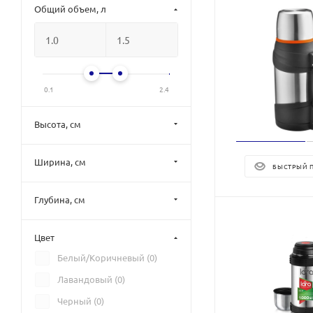
Общий объем, л
0.1
2.4
Высота, см
Ширина, см
БЫСТРЫЙ 
Глубина, см
Цвет
Белый/Коричневый (
0
)
Лавандовый (
0
)
Черный (
0
)