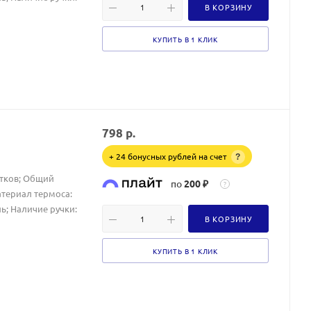
В КОРЗИНУ
КУПИТЬ В 1 КЛИК
798
р.
+ 24 бонусных рублей на счет
?
итков; Общий
по
200 ₽
?
атериал термоса:
ь; Наличие ручки:
В КОРЗИНУ
КУПИТЬ В 1 КЛИК