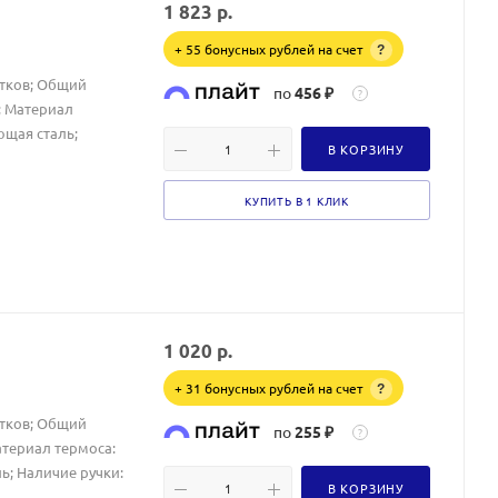
1 823
р.
+ 55 бонусных рублей на счет
?
итков; Общий
по
456 ₽
?
 ; Материал
ющая сталь;
В КОРЗИНУ
КУПИТЬ В 1 КЛИК
1 020
р.
+ 31 бонусных рублей на счет
?
итков; Общий
по
255 ₽
?
атериал термоса:
ь; Наличие ручки:
В КОРЗИНУ