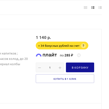
1 140
р.
+ 34 бонусных рублей на счет
?
 напитков ;
по
285 ₽
?
часов холод, до 20
атериал колбы
В КОРЗИНУ
КУПИТЬ В 1 КЛИК