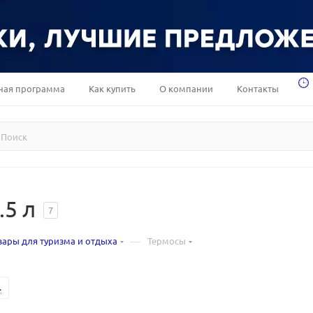
ная программа
Как купить
О компании
Контакты
.5 л
7
—
вары для туризма и отдыха
Термосы
.