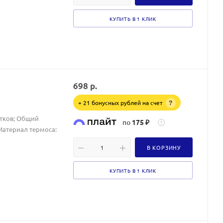
КУПИТЬ В 1 КЛИК
698
р.
+ 21 бонусных рублей на счет
?
итков; Общий
по
175 ₽
?
 Материал термоса:
В КОРЗИНУ
КУПИТЬ В 1 КЛИК