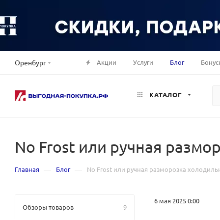
Акции
Услуги
Блог
Бонус
Оренбург
КАТАЛОГ
No Frost или ручная размо
—
—
Главная
Блог
No Frost или ручная разморозка холодильн
6 мая 2025 0:00
Обзоры товаров
9