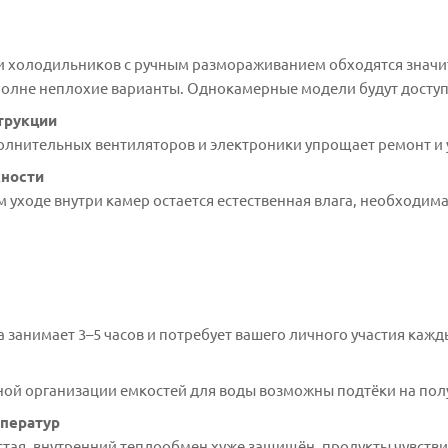
 холодильников с ручным размораживанием обходятся значител
олне неплохие варианты. Однокамерные модели будут доступ
трукции
олнительных вентиляторов и электроники упрощает ремонт и
жности
 уходе внутри камер остается естественная влага, необходима
 занимает 3–5 часов и потребует вашего личного участия кажд
ой организации емкостей для воды возможны подтёки на пол
ператур
стая, внутренний теплообмен хуже защищён, продукты чувств