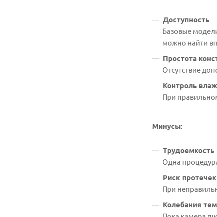
Доступность
Базовые модели
можно найти вп
Простота конс
Отсутствие доп
Контроль вла
При правильном
Минусы
:
Трудоемкость
Одна процедура
Риск протечек
При неправильн
Колебания тем
Пока камера пу