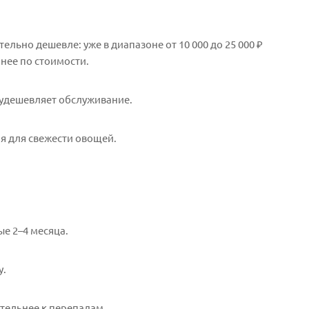
ьно дешевле: уже в диапазоне от 10 000 до 25 000 ₽
нее по стоимости.
 удешевляет обслуживание.
я для свежести овощей.
ые 2–4 месяца.
у.
ительнее к перепадам.