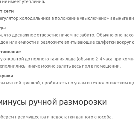
н не имеет утепления.
т сети
егулятор холодильника в положение «выключено» и выньте вил
оды
м, что дренажное отверстие ничем не забито. Обычно оно нах
ддон или емкости и разложите впитывающие салфетки вокруг к
ттаивание
у открытой до полного таяния льда (обычно 2–4 часа при комн
еполнились, иначе можно залить весь пол в помещении.
осушка
ры мягкой тряпкой, пройдитесь по углам и технологическим щ
минусы ручной разморозки
зберем преимущества и недостатки данного способа.