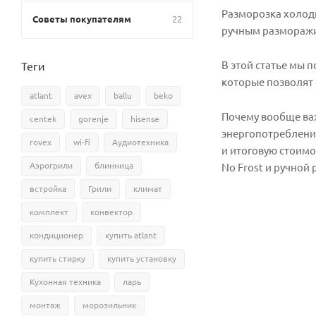
Разморозка холод
Советы покупателям
22
ручным разморажив
В этой статье мы 
Теги
которые позволят
atlant
avex
ballu
beko
Почему вообще важ
centek
gorenje
hisense
энергопотребление
rovex
wi-fi
Аудиотехника
и итоговую стоимо
Аэрогрили
блинница
No Frost и ручной
встройка
Грили
климат
комплект
конвектор
кондиционер
купить atlant
купить стирку
купить установку
Кухонная техника
ларь
монтаж
морозильник