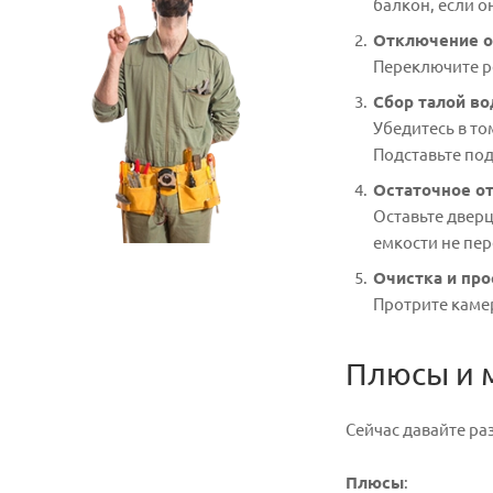
балкон, если о
Отключение о
Переключите р
Сбор талой в
Убедитесь в то
Подставьте по
Остаточное о
Оставьте дверц
емкости не пер
Очистка и пр
Протрите каме
Плюсы и 
Сейчас давайте ра
Плюсы
: