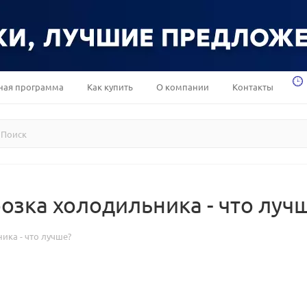
ная программа
Как купить
О компании
Контакты
розка холодильника - что луч
ика - что лучше?