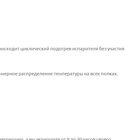
оисходит циклический подогрев испарителя без участия
омерное распределение температуры на всех полках.
тономно, а вы экономите от 9 до 30 часов своего