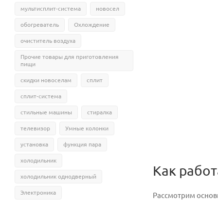
мультисплит-система
новосел
обогреватель
Охлождение
очиститель воздуха
Прочие товары для приготовления
пищи
скидки новоселам
сплит
сплит-система
стильные машины
стиралка
телевизор
Умные колонки
установка
функция пара
холодильник
Как рабо
холодильник однодверный
Электроника
Рассмотрим основ