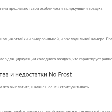
ели предлагают свои особенности в циркуляции воздуха.
:
изация оттайки и в морозильной, и в холодильной камере. Пр
лов для циркуляции холодного воздуха, что гарантирует равн
ва и недостатки No Frost
а что вы платите, и какие нюансы стоит учитывать.
тствует необходимость ручной разморозки: техника работает ав