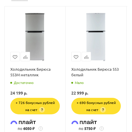
Холодильник Бирюса
Холодильник Бирюса 553
553M металлик
белый
Достаточно
Мало
24 199
р.
22 999
р.
+ 726 бонусных рублей
+ 690 бонусных рублей
на счет
на счет
?
?
по
6050 ₽
по
5750 ₽
?
?