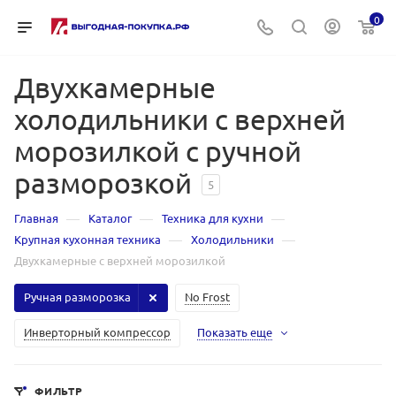
0
Двухкамерные
холодильники с верхней
морозилкой с ручной
разморозкой
5
—
—
—
Главная
Каталог
Техника для кухни
—
—
Крупная кухонная техника
Холодильники
Двухкамерные с верхней морозилкой
Ручная разморозка
No Frost
Инверторный компрессор
Показать еще
ФИЛЬТР