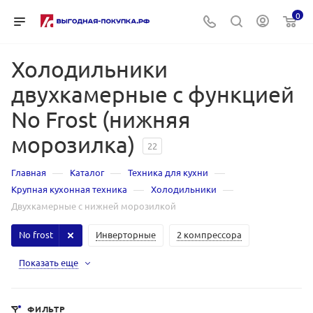
0
Холодильники
двухкамерные с функцией
No Frost (нижняя
морозилка)
22
—
—
—
Главная
Каталог
Техника для кухни
—
—
Крупная кухонная техника
Холодильники
Двухкамерные с нижней морозилкой
No frost
Инверторные
2 компрессора
Показать еще
ФИЛЬТР