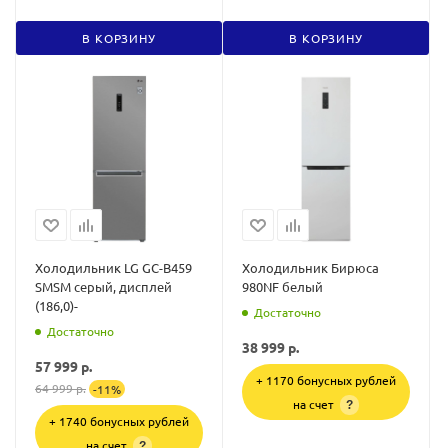
В КОРЗИНУ
В КОРЗИНУ
Холодильник LG GC-B459
Холодильник Бирюса
SMSM серый, дисплей
980NF белый
(186,0)-
Достаточно
Достаточно
38 999
р.
57 999
р.
+ 1170 бонусных рублей
64 999
р.
-
11
%
на счет
?
+ 1740 бонусных рублей
на счет
?