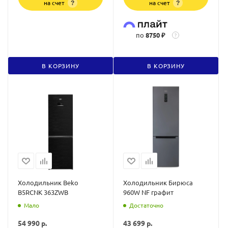
на счет
на счет
?
?
по
8750 ₽
?
В КОРЗИНУ
В КОРЗИНУ
Холодильник Beko
Холодильник Бирюса
B5RCNK 363ZWB
960W NF графит
Мало
Достаточно
54 990
р.
43 699
р.