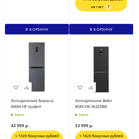
на счет
?
В КОРЗИНУ
В КОРЗИНУ
Холодильник Бирюса
Холодильник Beko
940W NF графит
B5RCNK 363ZXBR
Мало
Мало
43 999
р.
53 999
р.
+ 1320 бонусных рублей
+ 1620 бонусных рублей