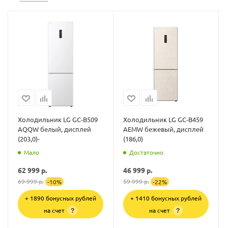
Холодильник LG GC-B509
Холодильник LG GC-B459
AQQW белый, дисплей
AEMW бежевый, дисплей
(203,0)-
(186,0)
Мало
Достаточно
62 999
р.
46 999
р.
69 999
р.
59 999
р.
-
10
%
-
22
%
+ 1890 бонусных рублей
+ 1410 бонусных рублей
на счет
на счет
?
?