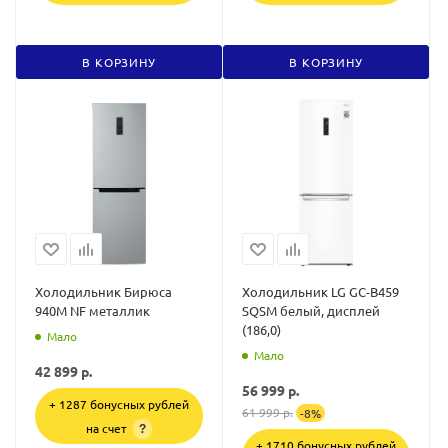
В КОРЗИНУ
В КОРЗИНУ
Холодильник Бирюса
Холодильник LG GC-B459
940M NF металлик
SQSM белый, дисплей
(186,0)
Мало
Мало
42 899
р.
56 999
р.
+ 1287 бонусных рублей
61 999
р.
-
8
%
на счет
?
+ 1710 бонусных рублей