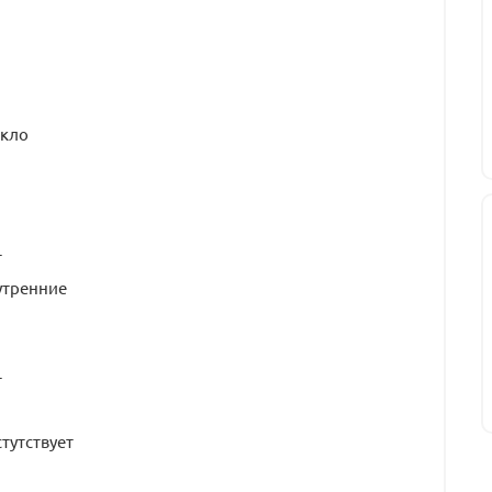
екло
т
утренние
т
тутствует