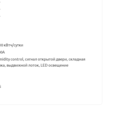
т
т
т
10 кВтч/сутки
00A
idity control, сигнал открытой двери, складная
ка, выдвижной лоток, LED освещение
5