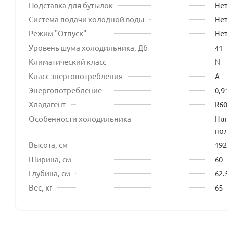
Подставка для бутылок
Не
Система подачи холодной воды
Не
Режим "Отпуск"
Не
Уровень шума холодильника, Дб
41
Климатический класс
N
Класс энергопотребления
A
Энергопотребление
0,9
Хладагент
R6
Особенности холодильника
Hum
пол
Высота, см
192
Ширина, см
60
Глубина, см
62.
Вес, кг
65