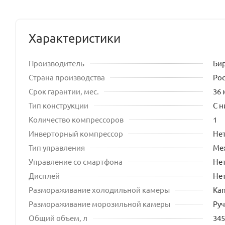
Характеристики
Производитель
Би
Страна производства
Ро
Срок гарантии, мес.
36 
Тип конструкции
С 
Количество компрессоров
1
Инверторный компрессор
Не
Тип управления
Ме
Управление со смартфона
Не
Дисплей
Не
Размораживание холодильной камеры
Ка
Размораживание морозильной камеры
Ру
Общий объем, л
345