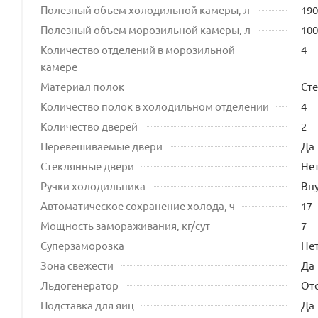
Полезный объем холодильной камеры, л
190
Полезный объем морозильной камеры, л
100
Количество отделений в морозильной
4
камере
Материал полок
Ст
Количество полок в холодильном отделении
4
Количество дверей
2
Перевешиваемые двери
Да
Стеклянные двери
Не
Ручки холодильника
Вн
Автоматическое сохранение холода, ч
17
Мощность замораживания, кг/сут
7
Суперзаморозка
Не
Зона свежести
Да
Льдогенератор
Отс
Подставка для яиц
Да