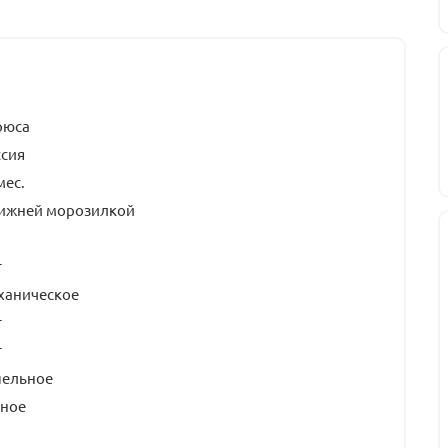
рюса
ссия
мес.
нижней морозилкой
т
ханическое
т
т
пельное
чное