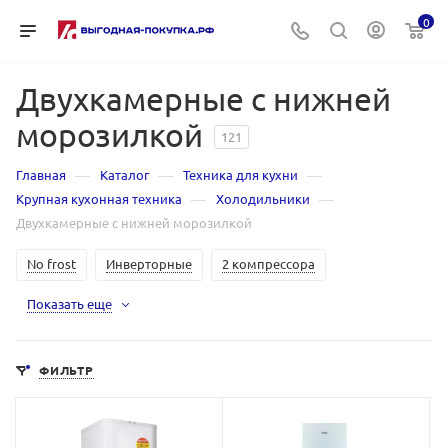
0
Двухкамерные с нижней
морозилкой
121
—
—
—
Главная
Каталог
Техника для кухни
—
—
Крупная кухонная техника
Холодильники
Двухкамерные с нижней морозилкой
No frost
Инверторные
2 компрессора
Показать еще
ФИЛЬТР