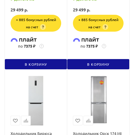
29 499
р.
29 499
р.
+ 885 бонусных рублей
+ 885 бонусных рублей
на счет
на счет
?
?
по
7375 ₽
по
7375 ₽
?
?
В КОРЗИНУ
В КОРЗИНУ
Холодильник Бирюса
Холодильник Орск 174 MI