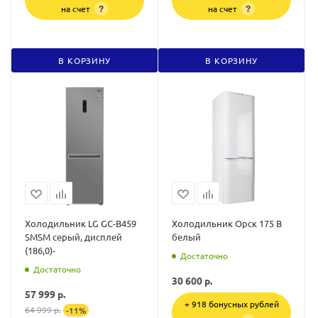
на счет
на счет
?
?
В КОРЗИНУ
В КОРЗИНУ
Холодильник LG GC-B459
Холодильник Орск 175 В
SMSM серый, дисплей
белый
(186,0)-
Достаточно
Достаточно
30 600
р.
57 999
р.
+ 918 бонусных рублей
64 999
р.
-
11
%