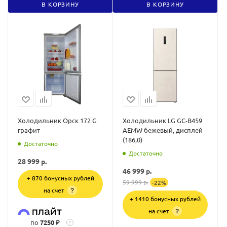
В КОРЗИНУ
В КОРЗИНУ
Холодильник Орск 172 G
Холодильник LG GC-B459
графит
AEMW бежевый, дисплей
(186,0)
Достаточно
Достаточно
28 999
р.
46 999
р.
+ 870 бонусных рублей
59 999
р.
-
22
%
на счет
?
+ 1410 бонусных рублей
на счет
?
по
7250 ₽
?