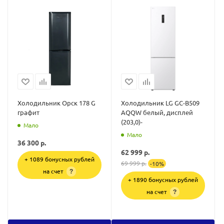
Холодильник Орск 178 G
Холодильник LG GC-B509
графит
AQQW белый, дисплей
(203,0)-
Мало
Мало
36 300
р.
62 999
р.
+ 1089 бонусных рублей
69 999
р.
-
10
%
на счет
?
+ 1890 бонусных рублей
на счет
?