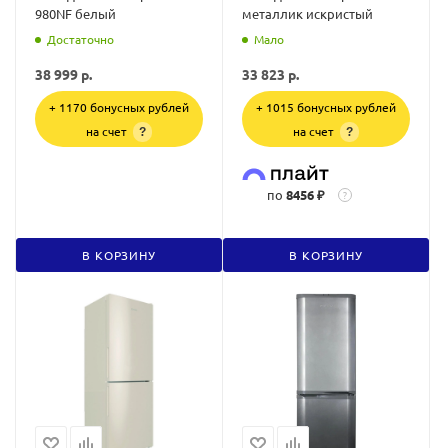
980NF белый
металлик искристый
Достаточно
Мало
38 999
р.
33 823
р.
+ 1170 бонусных рублей
+ 1015 бонусных рублей
на счет
на счет
?
?
по
8456 ₽
?
В КОРЗИНУ
В КОРЗИНУ