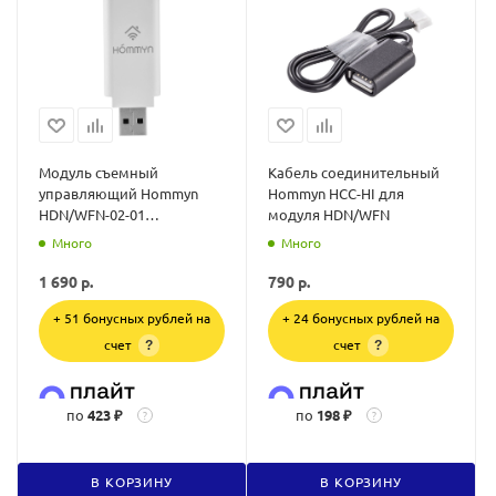
Модуль съемный
Кабель соединительный
управляющий Hommyn
Hommyn HCC-HI для
HDN/WFN-02-01
модуля HDN/WFN
совместимость с
Много
Много
брендами Ballu, Zanussi,
Electrolux
1 690
р.
790
р.
+ 51 бонусных рублей на
+ 24 бонусных рублей на
счет
счет
?
?
по
423 ₽
по
198 ₽
?
?
В КОРЗИНУ
В КОРЗИНУ