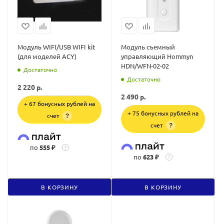
Модуль WIFI/USB WIFI kit
Модуль съемный
(для моделей ACY)
управляющий Hommyn
HDN/WFN-02-02
Достаточно
Достаточно
2 220
р.
2 490
р.
+ 67 бонусных рублей на
+ 75 бонусных рублей на
счет
?
счет
?
по
555 ₽
?
по
623 ₽
?
В КОРЗИНУ
В КОРЗИНУ