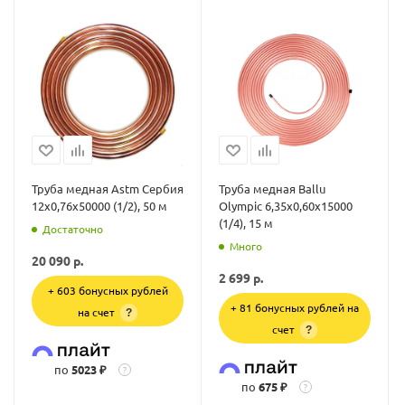
Труба медная Astm Сербия
Труба медная Ballu
12х0,76х50000 (1/2), 50 м
Olympic 6,35х0,60х15000
(1/4), 15 м
Достаточно
Много
20 090
р.
2 699
р.
+ 603 бонусных рублей
+ 81 бонусных рублей на
на счет
?
счет
?
по
5023 ₽
?
по
675 ₽
?