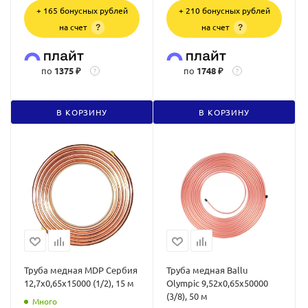
+ 165 бонусных рублей
+ 210 бонусных рублей
на счет
на счет
?
?
по
1375 ₽
по
1748 ₽
?
?
В КОРЗИНУ
В КОРЗИНУ
Труба медная MDP Сербия
Труба медная Ballu
12,7х0,65х15000 (1/2), 15 м
Olympic 9,52х0,65х50000
(3/8), 50 м
Много