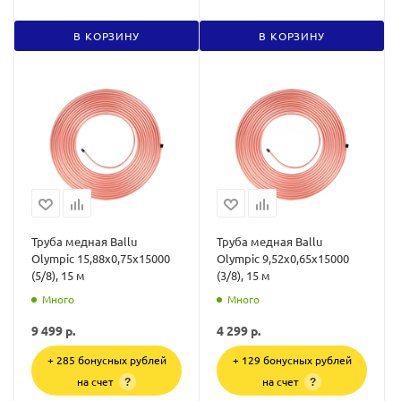
В КОРЗИНУ
В КОРЗИНУ
Труба медная Ballu
Труба медная Ballu
Olympic 15,88х0,75х15000
Olympic 9,52х0,65х15000
(5/8), 15 м
(3/8), 15 м
Много
Много
9 499
р.
4 299
р.
+ 285 бонусных рублей
+ 129 бонусных рублей
на счет
на счет
?
?