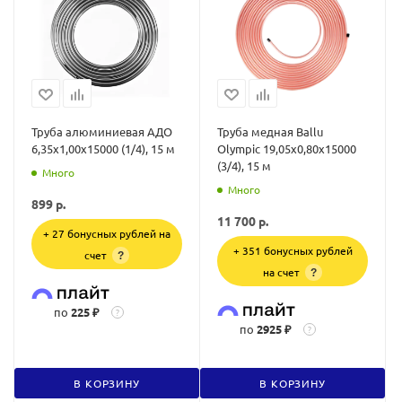
Труба алюминиевая АДО
Труба медная Ballu
6,35х1,00х15000 (1/4), 15 м
Olympic 19,05х0,80х15000
(3/4), 15 м
Много
Много
899
р.
11 700
р.
+ 27 бонусных рублей на
+ 351 бонусных рублей
счет
?
на счет
?
по
225 ₽
?
по
2925 ₽
?
В КОРЗИНУ
В КОРЗИНУ