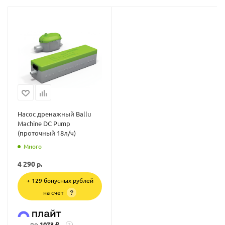
Насос дренажный Ballu
Machine DC Pump
(проточный 18л/ч)
Много
4 290
р.
+ 129 бонусных рублей
на счет
?
по
1073 ₽
?