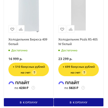
Холодильник Бирюса 409
Холодильник Pozis RS-405
белый
W белый
Достаточно
Достаточно
16 999
р.
23 299
р.
+ 510 бонусных рублей
+ 699 бонусных рублей
на счет
на счет
?
?
по
4250 ₽
по
5825 ₽
?
?
В КОРЗИНУ
В КОРЗИНУ