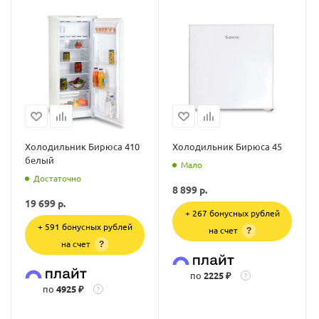
Холодильник Бирюса 410
Холодильник Бирюса 45
белый
Мало
Достаточно
8 899
р.
19 699
р.
+ 267 бонусных рублей
+ 591 бонусных рублей
на счет
?
на счет
?
по
2225 ₽
?
по
4925 ₽
?