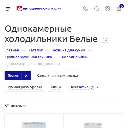
0
Однокамерные
холодильники Белые
12
—
—
—
Главная
Каталог
Техника для кухни
—
—
Крупная кухонная техника
Холодильники
Однокамерные холодильники
Белые
Капельная разморозка
Ручная разморозка
Мини
Показать еще
ФИЛЬТР