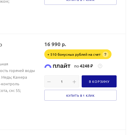
нком;
o
16 990
р.
+ 510 бонусных рублей на счет
?
ьная
по
4248 ₽
?
ость горячей воды
: Медь; Камера
В КОРЗИНУ
з-контроль
та, см: 55;
КУПИТЬ В 1 КЛИК