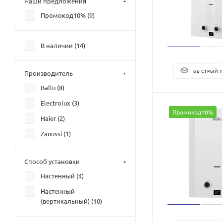
Наши предложения
Промокод10% (
9
)
В наличии (
14
)
БЫСТРЫЙ 
Производитель
Ballu (
8
)
Electrolux (
3
)
Промокод10%
Haier (
2
)
Zanussi (
1
)
Способ установки
Настенный (
4
)
Настенный
(вертикальный) (
10
)