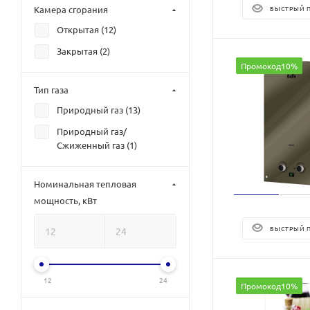
Камера сгорания
БЫСТРЫЙ 
Открытая (
12
)
Закрытая (
2
)
Промокод10%
Тип газа
Природный газ (
13
)
Природный газ/
Сжиженный газ (
1
)
Номинальная тепловая
мощность, кВт
БЫСТРЫЙ 
12
24
Промокод10%