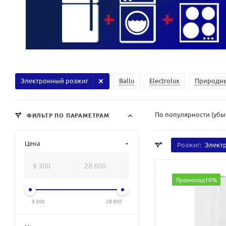
Электронный розжиг
Ballu
Electrolux
Природны
По популярности (уб
ФИЛЬТР ПО ПАРАМЕТРАМ
Цена
Розжиг:
Элект
Промокод10%
9 300
28 600