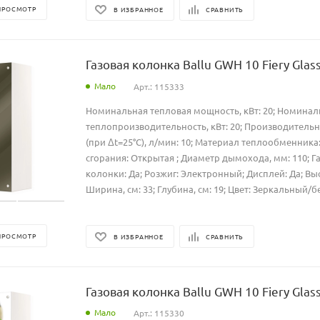
ПРОСМОТР
В ИЗБРАННОЕ
СРАВНИТЬ
Газовая колонка Ballu GWH 10 Fiery Glass
Мало
Арт.: 115333
Номинальная тепловая мощность, кВт: 20; Номинал
теплопроизводительность, кВт: 20; Производительн
(при Δt=25°C), л/мин: 10; Материал теплообменника
сгорания: Открытая ; Диаметр дымохода, мм: 110; Г
колонки: Да; Розжиг: Электронный; Дисплей: Да; Высо
Ширина, см: 33; Глубина, см: 19; Цвет: Зеркальный/б
ПРОСМОТР
В ИЗБРАННОЕ
СРАВНИТЬ
Газовая колонка Ballu GWH 10 Fiery Glass
Мало
Арт.: 115330