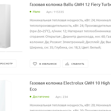
Газовая колонка Ballu GWH 12 Fiery Turb
Мало
Арт.: 115335
Номинальная тепловая мощность, кВт: 24; Номинал
теплопроизводительность, кВт: 24; Производительн
(при Δt=25°C), л/мин: 12; Материал теплообменника
сгорания: Открытая ; Диаметр дымохода, мм: 60; Га
колонки: Да; Розжиг: Электронный; Дисплей: Да; Высо
Ширина, см: 35; Глубина, см: 18,3; Цвет: Белый;
ПРОСМОТР
В ИЗБРАННОЕ
СРАВНИТЬ
Газовая колонка Electrolux GWH 10 High
Eco
Достаточно
Арт.: 234
Номинальная тепловая мощность, кВт: 20; Номинал
теплопроизводительность, кВт: 20; Производительн