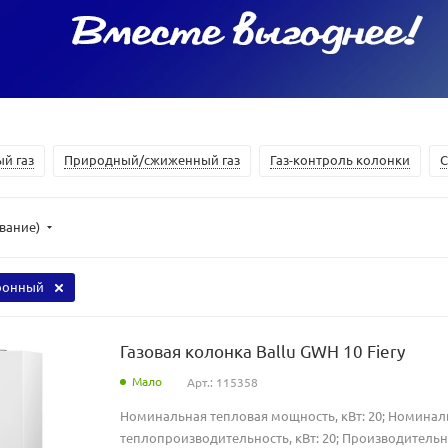
й газ
Природный/сжиженный газ
Газ-контроль колонки
С
ывание)
ронный
Газовая колонка Ballu GWH 10 Fiery
Мало
Арт.: 115358
Номинальная тепловая мощность, кВт: 20; Номинал
теплопроизводительность, кВт: 20; Производительн