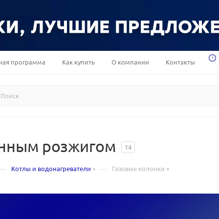
ная программа
Как купить
О компании
Контакты
онным розжигом
14
—
—
Котлы и водонагреватели
Газовые колонки