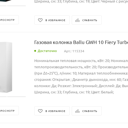
Ширина, см: 33; Глубина, см: 19; Цвет: Черный c рису
ПРОСМОТР
В ИЗБРАННОЕ
СРАВНИТЬ
Газовая колонка Ballu GWH 10 Fiery Turb
Достаточно
Арт.: 115334
Номинальная тепловая мощность, кВт: 20; Номинал
теплопроизводительность, кВт: 20; Производительн
(при Δt=25°C), л/мин: 10; Материал теплообменника
сгорания: Открытая ; Диаметр дымохода, мм: 60; Га
колонки: Да; Розжиг: Электронный; Дисплей: Да; Высо
Ширина, см: 33; Глубина, см: 19; Цвет: Белый;
ПРОСМОТР
В ИЗБРАННОЕ
СРАВНИТЬ