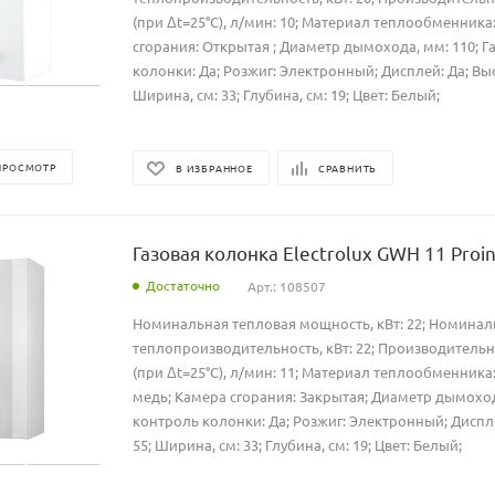
(при Δt=25°C), л/мин: 10; Материал теплообменника
сгорания: Открытая ; Диаметр дымохода, мм: 110; Г
колонки: Да; Розжиг: Электронный; Дисплей: Да; Высо
Ширина, см: 33; Глубина, см: 19; Цвет: Белый;
ПРОСМОТР
В ИЗБРАННОЕ
СРАВНИТЬ
Газовая колонка Electrolux GWH 11 Proi
Достаточно
Арт.: 108507
Номинальная тепловая мощность, кВт: 22; Номинал
теплопроизводительность, кВт: 22; Производительн
(при Δt=25°C), л/мин: 11; Материал теплообменник
медь; Камера сгорания: Закрытая; Диаметр дымохода
контроль колонки: Да; Розжиг: Электронный; Диспле
55; Ширина, см: 33; Глубина, см: 19; Цвет: Белый;