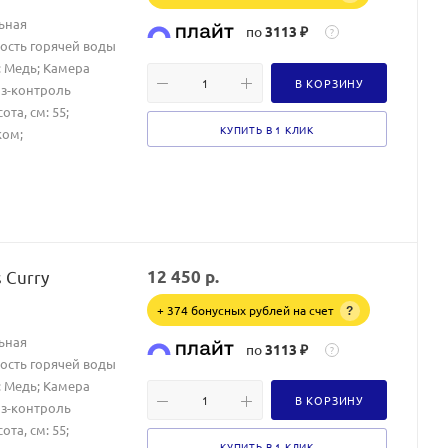
ьная
по
3113 ₽
?
ость горячей воды
: Медь; Камера
В КОРЗИНУ
аз-контроль
та, см: 55;
КУПИТЬ В 1 КЛИК
ком;
 Curry
12 450
р.
+ 374 бонусных рублей на счет
?
ьная
по
3113 ₽
?
ость горячей воды
: Медь; Камера
В КОРЗИНУ
аз-контроль
та, см: 55;
КУПИТЬ В 1 КЛИК