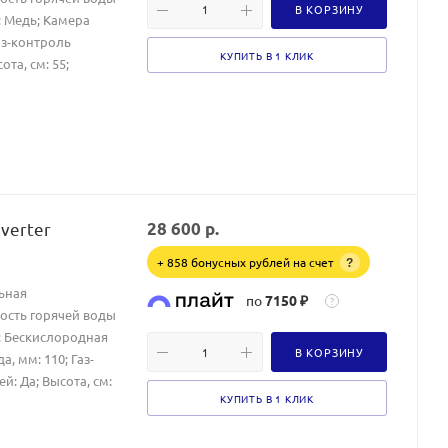
В КОРЗИНУ
: Медь; Камера
аз-контроль
КУПИТЬ В 1 КЛИК
та, см: 55;
nverter
28 600
р.
+ 858 бонусных рублей на счет
?
ьная
по
7150 ₽
?
ость горячей воды
а: Бескислородная
В КОРЗИНУ
, мм: 110; Газ-
й: Да; Высота, см:
КУПИТЬ В 1 КЛИК