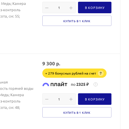
: Медь; Камера
В КОРЗИНУ
аз-контроль
та, см: 55;
КУПИТЬ В 1 КЛИК
9 300
р.
+ 279 бонусных рублей на счет
?
ьная
по
2325 ₽
?
ость горячей воды
 Медь; Камера
В КОРЗИНУ
аз-контроль
та, см: 48;
КУПИТЬ В 1 КЛИК