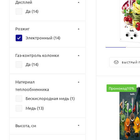
Дисплей
Да (
14
)
Розжиг
Электронный (
14
)
Газ-контроль колонки
БЫСТРЫЙ 
Да (
14
)
Материал
Промокод10%
теплообменника
Бескислородная медь (
1
)
Медь (
13
)
Высота, см