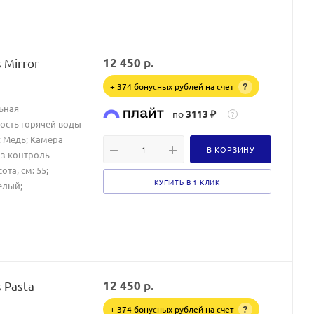
 Mirror
12 450
р.
+ 374 бонусных рублей на счет
?
ьная
по
3113 ₽
?
ость горячей воды
: Медь; Камера
В КОРЗИНУ
аз-контроль
та, см: 55;
КУПИТЬ В 1 КЛИК
елый;
 Pasta
12 450
р.
+ 374 бонусных рублей на счет
?