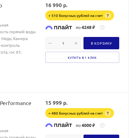
o
16 990
р.
+ 510 бонусных рублей на счет
?
ьная
по
4248 ₽
?
ость горячей воды
: Медь; Камера
В КОРЗИНУ
з-контроль
та, см: 61;
КУПИТЬ В 1 КЛИК
 Performance
15 999
р.
+ 480 бонусных рублей на счет
?
по
4000 ₽
?
ьная
ость горячей воды