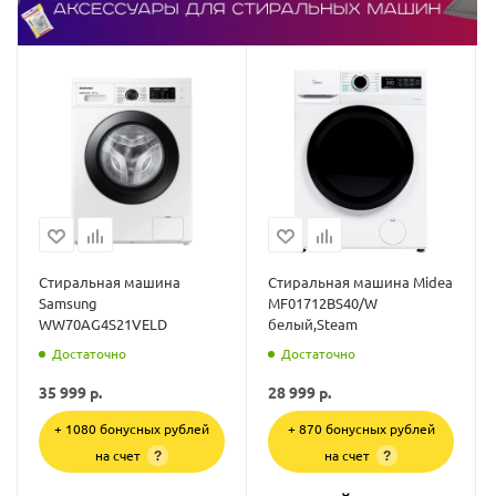
Стиральная машина
Стиральная машина Midea
Samsung
MF01712BS40/W
WW70AG4S21VELD
белый,Steam
Достаточно
Достаточно
35 999
р.
28 999
р.
+ 1080 бонусных рублей
+ 870 бонусных рублей
на счет
на счет
?
?