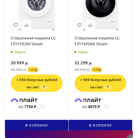
Стиральная машина LG
Стиральная машина LG
F2Y1NS3W Steam
F2Y1WS6W Steam
Много
Мало
30 999
р.
32 299
р.
35 000
р.
38 999
р.
-
11
%
-
17
%
+ 930 бонусных рублей
+ 969 бонусных рублей
на счет
на счет
?
?
по
7750 ₽
по
8075 ₽
?
?
В КОРЗИНУ
В КОРЗИНУ