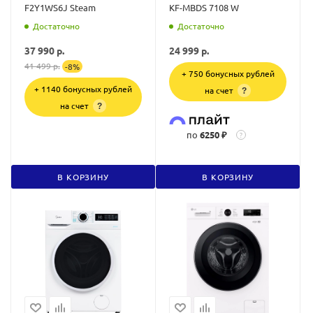
F2Y1WS6J Steam
KF-MBDS 7108 W
Достаточно
Достаточно
37 990
р.
24 999
р.
41 499
р.
-
8
%
+ 750 бонусных рублей
+ 1140 бонусных рублей
на счет
?
на счет
?
по
6250 ₽
?
В КОРЗИНУ
В КОРЗИНУ