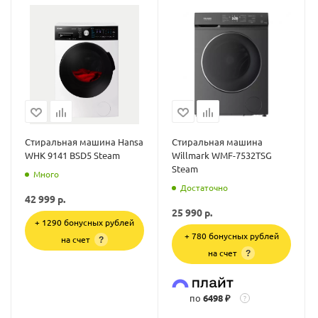
Стиральная машина Hansa
Стиральная машина
WHK 9141 BSD5 Steam
Willmark WMF-7532TSG
Steam
Много
Достаточно
42 999
р.
25 990
р.
+ 1290 бонусных рублей
+ 780 бонусных рублей
на счет
?
на счет
?
по
6498 ₽
?