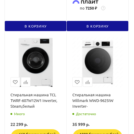
по
7250 ₽
?
В КОРЗИНУ
В КОРЗИНУ
Стиральная машина TCL
Стиральная машина
TWRF-607W12W1 Inverter,
Willmark WWD-9625IW
Steam,белый
Inverter-
Много
Достаточно
22 299
р.
35 999
р.