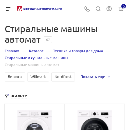
0
Стиральные машины
автомат
67
—
—
—
Главная
Каталог
Техника и товары для дома
—
Стиральные и сушильные машины
Стиральные машины автомат
Бирюса
Willmark
Nordfrost
Показать еще
ФИЛЬТР