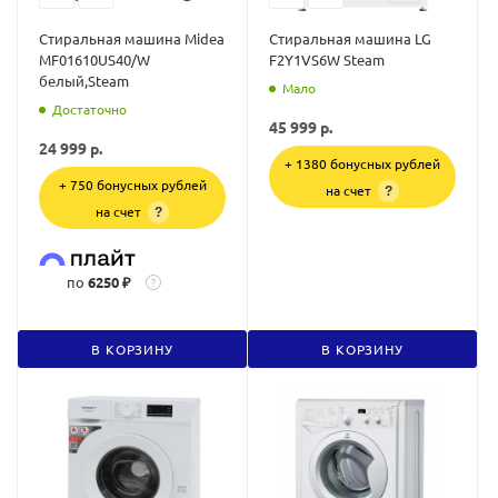
Стиральная машина Midea
Стиральная машина LG
MF01610US40/W
F2Y1VS6W Steam
белый,Steam
Мало
Достаточно
45 999
р.
24 999
р.
+ 1380 бонусных рублей
+ 750 бонусных рублей
на счет
?
на счет
?
по
6250 ₽
?
В КОРЗИНУ
В КОРЗИНУ