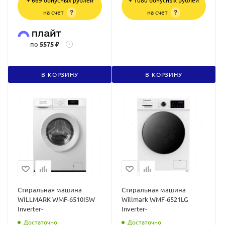
+ 669 бонусных рублей
+ 1080 бонусных рублей
на счет
на счет
?
?
по
5575 ₽
?
В КОРЗИНУ
В КОРЗИНУ
Стиральная машина
Стиральная машина
WILLMARK WMF-6510ISW
Willmark WMF-6521LG
Inverter-
Inverter-
Достаточно
Достаточно